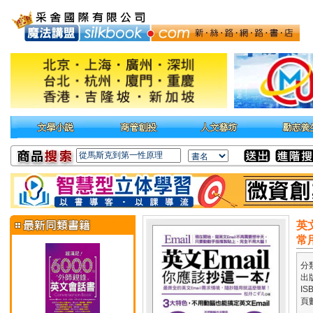
英
常
分
出
IS
頁