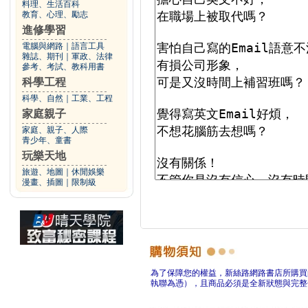
料理、生活百科
教育、心理、勵志
進修學習
電腦與網路
｜
語言工具
雜誌、期刊
｜
軍政、法律
參考、考試、教科用書
科學工程
科學、自然
｜
工業、工程
家庭親子
家庭、親子、人際
青少年、童書
玩樂天地
旅遊、地圖
｜
休閒娛樂
漫畫、插圖
｜
限制級
為了保障您的權益，新絲路網路書店所購買
執聯為憑），且商品必須是全新狀態與完整