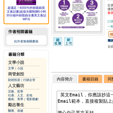
定
超滿足！6000句外師親錄英
優
文會話書(超值光碟附贈6小時
書
30分鐘外師親錄全書英文會話
MP3)
訂
一般
團購
此作者無相關書籍
目
文學小說
文學
｜
小說
商管創投
內容簡介
書籍目錄
同
財經投資
｜
行銷企管
人文藝坊
宗教、哲學
社會、人文、史地
藝術、美學
｜
電影戲劇
勵志養生
醫療、保健