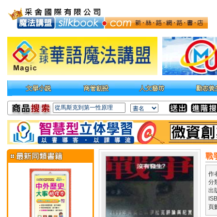
戰
作
分
出
IS
頁