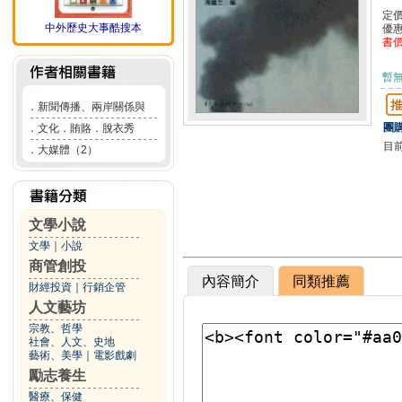
定
中外歷史大事酷搜本
優
書
暫
．
新聞傳播、兩岸關係與
團購
．
文化．賄賂．脫衣秀
目
．
大媒體（2）
文學小說
文學
｜
小說
商管創投
內容簡介
同類推薦
財經投資
｜
行銷企管
人文藝坊
宗教、哲學
社會、人文、史地
藝術、美學
｜
電影戲劇
勵志養生
醫療、保健