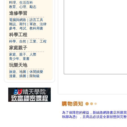
料理、生活百科
教育、心理、勵志
進修學習
電腦與網路
｜
語言工具
雜誌、期刊
｜
軍政、法律
參考、考試、教科用書
科學工程
科學、自然
｜
工業、工程
家庭親子
家庭、親子、人際
青少年、童書
玩樂天地
旅遊、地圖
｜
休閒娛樂
漫畫、插圖
｜
限制級
為了保障您的權益，新絲路網路書店所購買
執聯為憑），且商品必須是全新狀態與完整