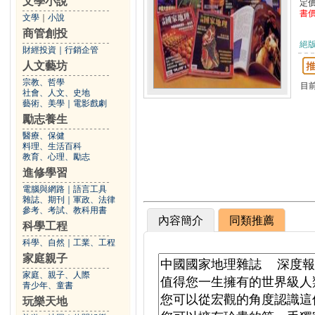
文學小說
定
書
文學
｜
小說
商管創投
絕
財經投資
｜
行銷企管
人文藝坊
宗教、哲學
目
社會、人文、史地
藝術、美學
｜
電影戲劇
勵志養生
醫療、保健
料理、生活百科
教育、心理、勵志
進修學習
電腦與網路
｜
語言工具
雜誌、期刊
｜
軍政、法律
參考、考試、教科用書
內容簡介
同類推薦
科學工程
科學、自然
｜
工業、工程
家庭親子
家庭、親子、人際
青少年、童書
玩樂天地