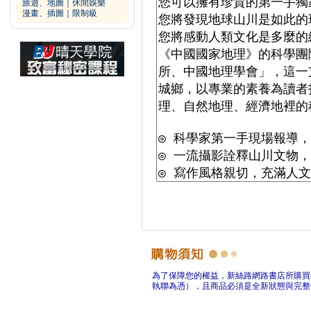
旅遊、地圖
｜
休閒娛樂
漫畫、插圖
｜
限制級
為了保障您的權益，新絲路網路書店所購買
執聯為憑），且商品必須是全新狀態與完整