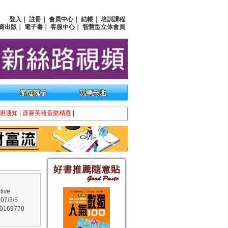
登入
｜
註冊
｜
會員中心
｜
結帳
｜
培訓課程
資出版
｜
電子書
｜
客服中心
｜
智慧型立体會員
惠通知
|
霹靂英雄音樂精選
|
ive
7/3/5
169770