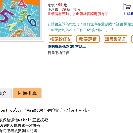
99
定價：
元
優惠價：
79
折
78
元
訂購
書價若有異動，以出版社實際定價為準
訂購後立即為您進貨：目前無庫存量,讀者下訂後,開始
一般天數約為2-10工作日(不含例假日)。
團購數最低為 20 本以上
目前平均評價：
簡介
同類推薦