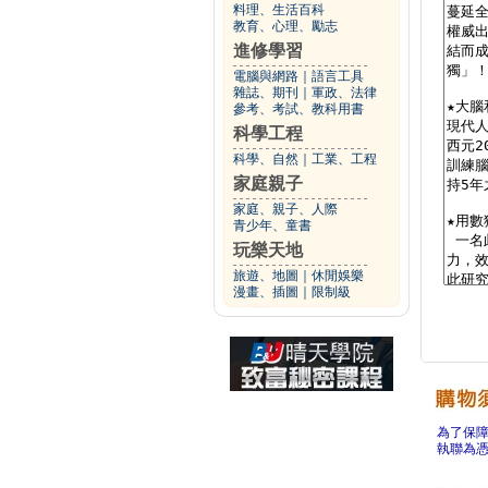
料理、生活百科
教育、心理、勵志
進修學習
電腦與網路
｜
語言工具
雜誌、期刊
｜
軍政、法律
參考、考試、教科用書
科學工程
科學、自然
｜
工業、工程
家庭親子
家庭、親子、人際
青少年、童書
玩樂天地
旅遊、地圖
｜
休閒娛樂
漫畫、插圖
｜
限制級
為了保
執聯為憑