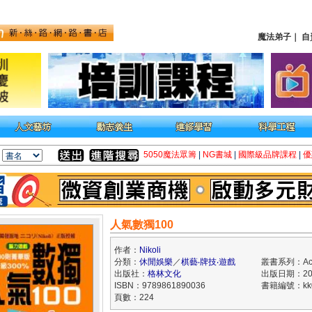
魔法弟子
｜
自
5050魔法眾籌
|
NG書城
|
國際級品牌課程
|
優
人氣數獨100
作者：
Nikoli
分類：
休閒娛樂
／
棋藝‧牌技‧遊戲
叢書系列：Act
出版社：
格林文化
出版日期：200
ISBN：9789861890036
書籍編號：kk0
頁數：224