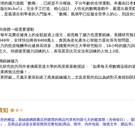
障您的權益，新絲路網路書店所購買的商品均享有到貨七天的鑑賞期（含例假日）。退
），且商品必須是全新狀態與完整包裝(商品、附件、內外包裝、隨貨文件、贈品等)