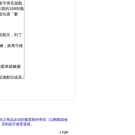
超辣數獨252選3
閱
中華數獨－進階篇40
中
回之商品必須於鑑賞期內寄回（以郵戳或收
，否則恕不接受退貨。