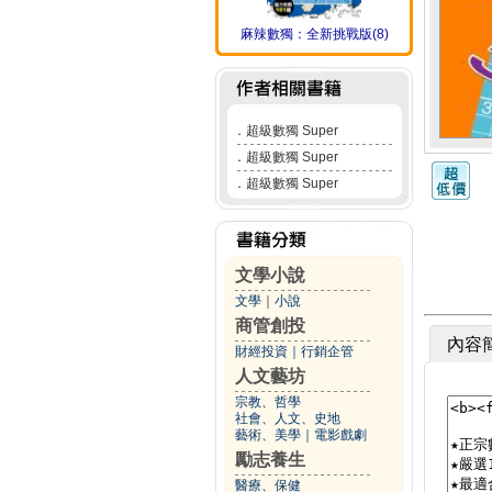
麻辣數獨：全新挑戰版(8)
．
超級數獨 Super
．
超級數獨 Super
．
超級數獨 Super
文學小說
文學
｜
小說
商管創投
內容
財經投資
｜
行銷企管
人文藝坊
宗教、哲學
社會、人文、史地
藝術、美學
｜
電影戲劇
勵志養生
醫療、保健