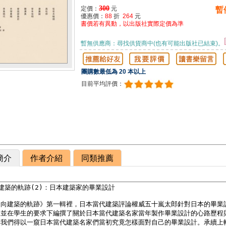
300
定價：
元
暫
優惠價：
88
折
264
元
書價若有異動，以出版社實際定價為準
暫無供應商：尋找供貨商中(也有可能出版社已結束)。
團購數最低為 20 本以上
目前平均評價：
簡介
作者介紹
同類推薦