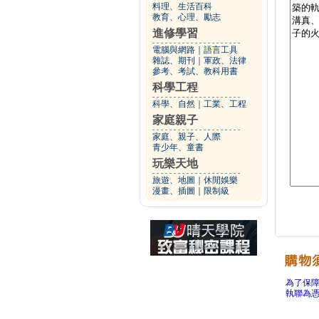
料理、生活百科
教育、心理、勵志
進修學習
電腦與網路
｜
語言工具
雜誌、期刊
｜
軍政、法律
參考、考試、教科用書
科學工程
科學、自然
｜
工業、工程
家庭親子
家庭、親子、人際
青少年、童書
玩樂天地
旅遊、地圖
｜
休閒娛樂
漫畫、插圖
｜
限制級
為了保
執聯為憑