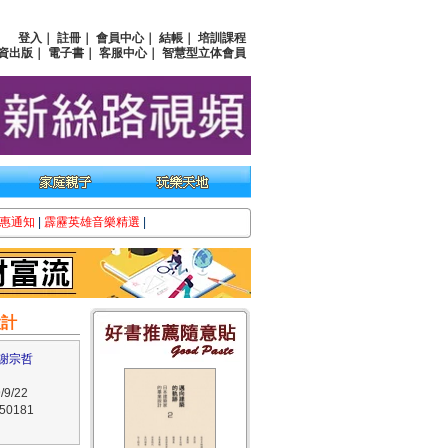
登入
｜
註冊
｜
會員中心
｜
結帳
｜
培訓課程
資出版
｜
電子書
｜
客服中心
｜
智慧型立体會員
惠通知
|
霹靂英雄音樂精選
|
設計
謝宗哲
9/22
0181