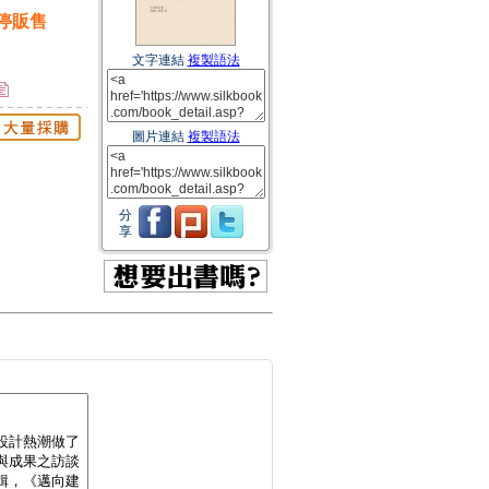
停販售
文字連結
複製語法
圖片連結
複製語法
分
享