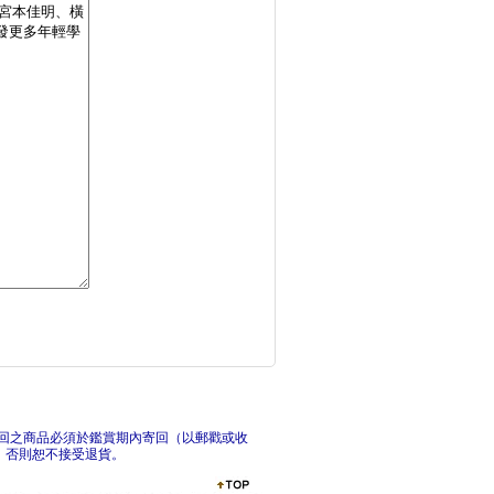
室內製圖解剖：平面圖
小店
四時之居 空間裝飾設
透視
回之商品必須於鑑賞期內寄回（以郵戳或收
，否則恕不接受退貨。