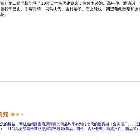
障您的權益，新絲路網路書店所購買的商品均享有到貨七天的鑑賞期（含例假日）。退
），且商品必須是全新狀態與完整包裝(商品、附件、內外包裝、隨貨文件、贈品等)