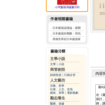
小坪數格局破解100
．
日本建築認識論：最關
．
日本建築的覺醒：尋找
．
席捲世界的日本建築家
文學小說
文學
｜
小說
商管創投
內容
財經投資
｜
行銷企管
人文藝坊
宗教、哲學
社會、人文、史地
藝術、美學
｜
電影戲劇
勵志養生
醫療、保健