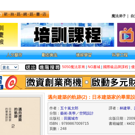
魔法弟子
｜
自
5050魔法眾籌
|
NG書城
|
國際級品牌課程
|
優
邁向建築的軌跡(2)：日本建築家的畢業
作者：
五十嵐太郎
譯者：
林建華、
分類：
藝術‧美學
／
空間設計
出版社：
田園城市
出版日期：2009/
ISBN：9789867009715
書籍編號：kk025
頁數：248