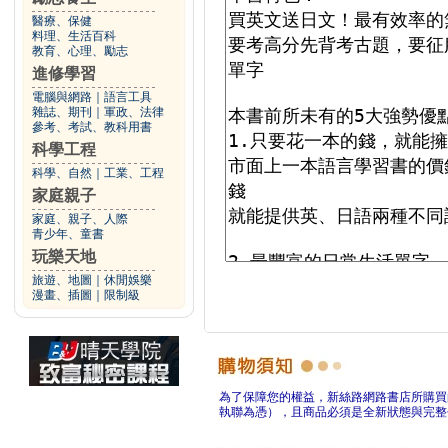
醫療、保健
料理、生活百科
教育、心理、勵志
進修學習
電腦與網路
｜
語言工具
雜誌、期刊
｜
軍政、法律
參考、考試、教科用書
科學工程
科學、自然
｜
工業、工程
家庭親子
家庭、親子、人際
青少年、童書
玩樂天地
旅遊、地圖
｜
休閒娛樂
漫畫、插圖
｜
限制級
為了保障您的權益，新絲路網路書店所購買
執聯為憑），且商品必須是全新狀態與完整