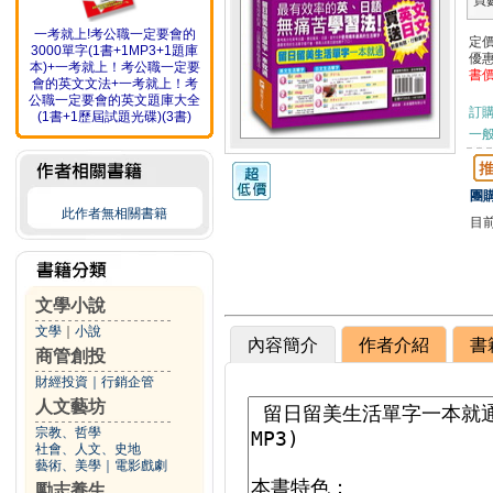
頁
一考就上!考公職一定要會的
定
3000單字(1書+1MP3+1題庫
優
本)+一考就上！考公職一定要
書
會的英文文法+一考就上！考
公職一定要會的英文題庫大全
訂
(1書+1歷屆試題光碟)(3書)
一般
團購
此作者無相關書籍
目
文學小說
文學
｜
小說
內容簡介
作者介紹
書
商管創投
財經投資
｜
行銷企管
人文藝坊
宗教、哲學
社會、人文、史地
藝術、美學
｜
電影戲劇
勵志養生