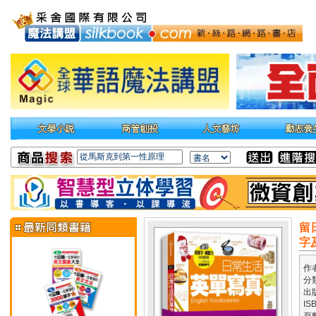
留
字
作
分
出
IS