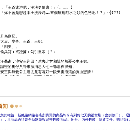
障您的權益，新絲路網路書店所購買的商品均享有到貨七天的鑑賞期（含例假日）。退
），且商品必須是全新狀態與完整包裝(商品、附件、內外包裝、隨貨文件、贈品等)