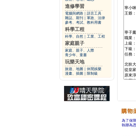
進修學習
電腦與網路
｜
語言工具
雜誌、期刊
｜
軍政、法律
參考、考試、教科用書
科學工程
科學、自然
｜
工業、工程
家庭親子
家庭、親子、人際
青少年、童書
玩樂天地
旅遊、地圖
｜
休閒娛樂
漫畫、插圖
｜
限制級
為了保
執聯為憑