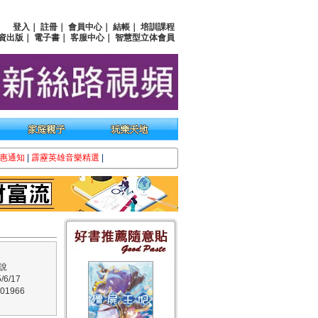
登入
｜
註冊
｜
會員中心
｜
結帳
｜
培訓課程
資出版
｜
電子書
｜
客服中心
｜
智慧型立体會員
惠通知
|
霹靂英雄音樂精選
|
說
6/17
01966