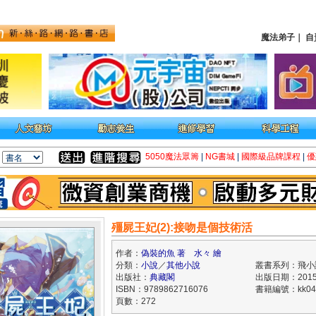
魔法弟子
｜
自
5050魔法眾籌
|
NG書城
|
國際級品牌課程
|
優
殭屍王妃(2):接吻是個技術活
作者：
偽裝的魚 著 水々 繪
分類：
小說
／
其他小說
叢書系列：飛小
出版社：
典藏閣
出版日期：2015/
ISBN：9789862716076
書籍編號：kk04
頁數：272