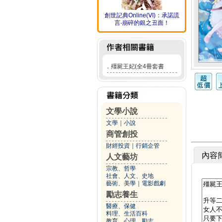
創世記典Online(ⅤI)：承諾謊
言‧崩碎的銀之丑面！
．
殭屍王妃(全4冊套書
文學小說
文學
｜
小說
商管創投
財經投資
｜
行銷企管
內容
人文藝坊
宗教、哲學
社會、人文、史地
藝術、美學
｜
電影戲劇
勵志養生
醫療、保健
料理、生活百科
教育、心理、勵志