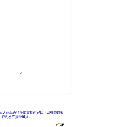
天官賜福新修版四
天
天官賜福新修版一～六
天
回之商品必須於鑑賞期內寄回（以郵戳或收
，否則恕不接受退貨。