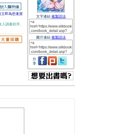
後立即為您進貨
文字連結
複製語法
進入調書程序,
圖片連結
複製語法
分
享