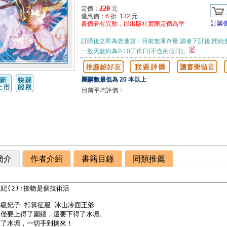
220
定價：
元
優惠價：
6
折
132
元
訂購
書價若有異動，以出版社實際定價為準
訂購後立即為您進貨：目前無庫存量,讀者下訂後,開始
一般天數約為2-10工作日(不含例假日)。
團購數最低為 20 本以上
目前平均評價：
簡介
作者介紹
書籍目錄
同類推薦