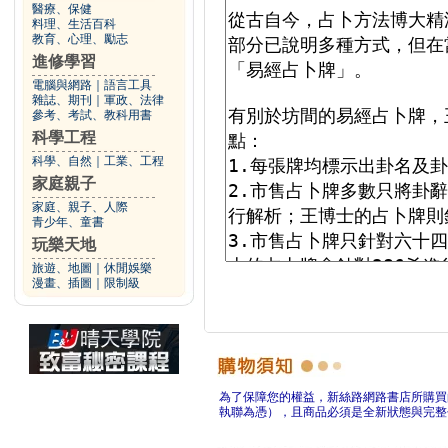
醫療、保健
料理、生活百科
教育、心理、勵志
進修學習
電腦與網路
｜
語言工具
雜誌、期刊
｜
軍政、法律
參考、考試、教科用書
科學工程
科學、自然
｜
工業、工程
家庭親子
家庭、親子、人際
青少年、童書
玩樂天地
旅遊、地圖
｜
休閒娛樂
漫畫、插圖
｜
限制級
為了保障您的權益，新絲路網路書店所購買
執聯為憑），且商品必須是全新狀態與完整