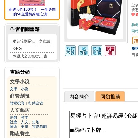
定
穿透人性100％！：一生必問
優
的50道愛情終極心測！
書
參
同
．
從細流到長江：李嘉誠
團購
．
✩NG
目
．
保證成交的秘密(二書
文學小說
文學
｜
小說
商管創投
內容簡介
同類推薦
財經投資
｜
行銷企管
人文藝坊
宗教、哲學
社會、人文、史地
藝術、美學
｜
電影戲劇
勵志養生