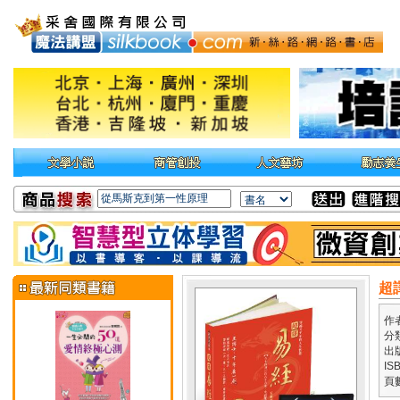
超
作
分
出
IS
頁