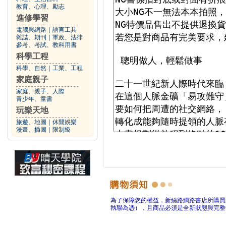
教育、心理、勵志
進修學習
電腦與網路
｜
語言工具
雜誌、期刊
｜
軍政、法律
參考、考試、教科用書
科學工程
科學、自然
｜
工業、工程
家庭親子
家庭、親子、人際
青少年、童書
玩樂天地
旅遊、地圖
｜
休閒娛樂
漫畫、插圖
｜
限制級
為了保障您的權益，新絲路網路書店所購買
執聯為憑），且商品必須是全新狀態與完整