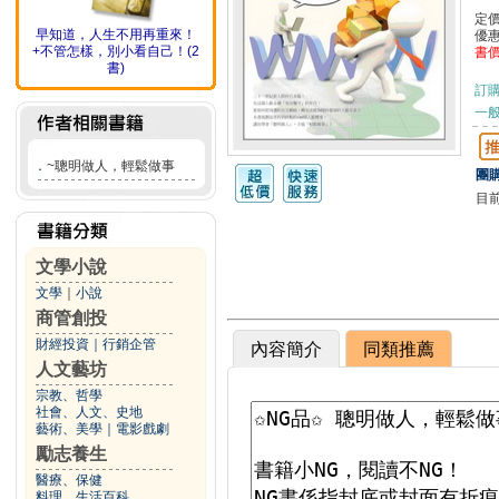
定
早知道，人生不用再重來！
優
+不管怎樣，別小看自己！(2
書
書)
訂
一般
．
~聰明做人，輕鬆做事
團購
目
文學小說
文學
｜
小說
商管創投
財經投資
｜
行銷企管
內容簡介
同類推薦
人文藝坊
宗教、哲學
社會、人文、史地
藝術、美學
｜
電影戲劇
勵志養生
醫療、保健
料理、生活百科