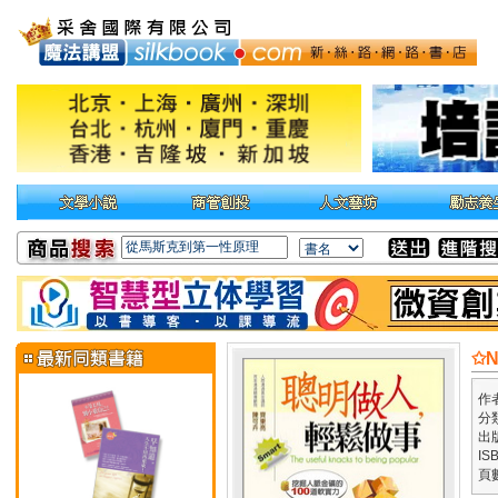
✩
作
分
出
IS
頁