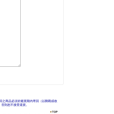
【宇宙就想對你好】系
《你
內在自癒：設計我想要
人
回之商品必須於鑑賞期內寄回（以郵戳或收
，否則恕不接受退貨。