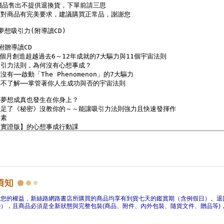
障您的權益，新絲路網路書店所購買的商品均享有到貨七天的鑑賞期（含例假日）。退
），且商品必須是全新狀態與完整包裝(商品、附件、內外包裝、隨貨文件、贈品等)