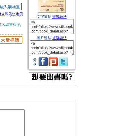
後立即為您進貨
文字連結
複製語法
進入調書程序,
圖片連結
複製語法
分
享