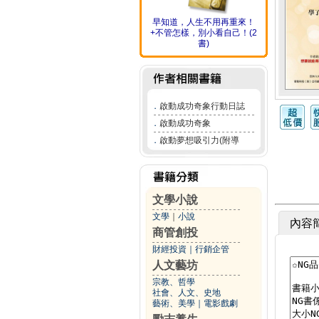
早知道，人生不用再重來！
+不管怎樣，別小看自己！(2
書)
．
啟動成功奇象行動日誌
．
啟動成功奇象
．
啟動夢想吸引力(附導
文學小說
文學
｜
小說
內容
商管創投
財經投資
｜
行銷企管
人文藝坊
宗教、哲學
社會、人文、史地
藝術、美學
｜
電影戲劇