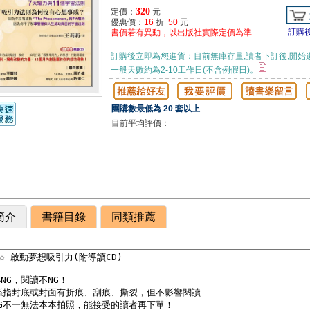
320
定價：
元
優惠價：
16
折
50
元
訂購
書價若有異動，以出版社實際定價為準
訂購後立即為您進貨：目前無庫存量,讀者下訂後,開始
一般天數約為2-10工作日(不含例假日)。
團購數最低為 20 套以上
目前平均評價：
簡介
書籍目錄
同類推薦