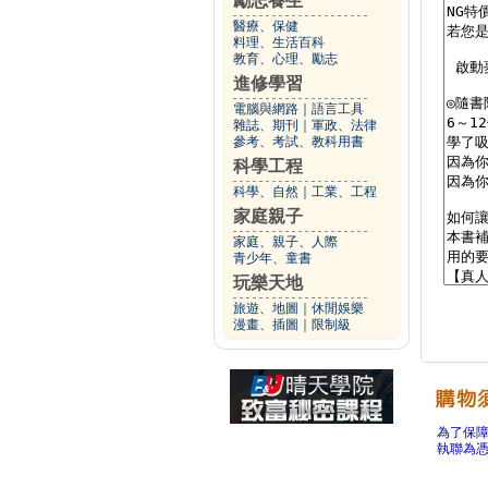
勵志養生
醫療、保健
料理、生活百科
教育、心理、勵志
進修學習
電腦與網路
｜
語言工具
雜誌、期刊
｜
軍政、法律
參考、考試、教科用書
科學工程
科學、自然
｜
工業、工程
家庭親子
家庭、親子、人際
青少年、童書
玩樂天地
旅遊、地圖
｜
休閒娛樂
漫畫、插圖
｜
限制級
為了保
執聯為憑