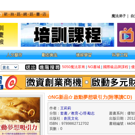
魔法弟子
｜
自
5050魔法眾籌
|
NG書城
|
國際級品牌課程
|
優
✩NG新品✩ 啟動夢想吸引力(附導讀CD)
作者：
王莉莉
分類：
套書
／
教育‧心理‧勵志
叢書系列：優智
出版社：
創見文化
出版日期：2012/
ISBN：9789862712702
書籍編號：kk04
頁數：0