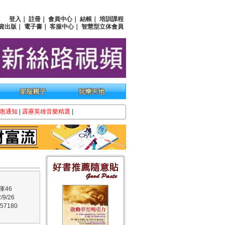
登入
｜
註冊
｜
會員中心
｜
結帳
｜
培訓課程
資出版
｜
電子書
｜
客服中心
｜
智慧型立体會員
惠通知
|
霹靂英雄音樂精選
|
庫46
9/26
57180