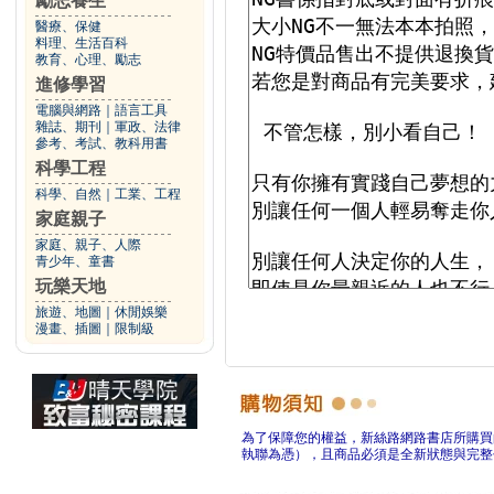
勵志養生
醫療、保健
料理、生活百科
教育、心理、勵志
進修學習
電腦與網路
｜
語言工具
雜誌、期刊
｜
軍政、法律
參考、考試、教科用書
科學工程
科學、自然
｜
工業、工程
家庭親子
家庭、親子、人際
青少年、童書
玩樂天地
旅遊、地圖
｜
休閒娛樂
漫畫、插圖
｜
限制級
為了保障您的權益，新絲路網路書店所購買
執聯為憑），且商品必須是全新狀態與完整