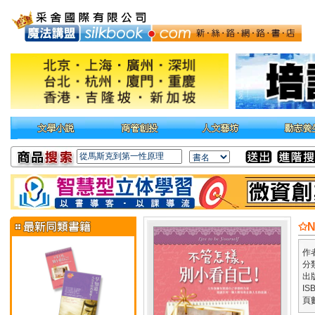
✩
作
分
出
IS
頁