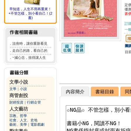
定
早知道，人生不用再重來！
優
+不管怎樣，別小看自己！(2
書
書)
訂
一般
．
沮喪時，讓你重新看見
團購
．
走自己的路，看自己的
目
．
~減心念，捨得讓人生
文學小說
文學
｜
小說
內容簡介
書籍目錄
同
商管創投
財經投資
｜
行銷企管
人文藝坊
宗教、哲學
社會、人文、史地
藝術、美學
｜
電影戲劇