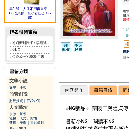
頁
早知道，人生不用再重來！
定
+不管怎樣，別小看自己！(2
優
書)
書
訂
一般
．
從細流到長江：李嘉誠
．
✩NG
團購
．
保證成交的秘密(二書
目
文學小說
文學
｜
小說
內容簡介
書籍目錄
同
商管創投
財經投資
｜
行銷企管
人文藝坊
宗教、哲學
社會、人文、史地
藝術、美學
｜
電影戲劇