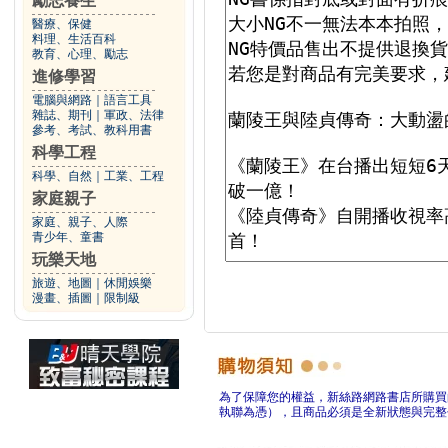
勵志養生
醫療、保健
料理、生活百科
教育、心理、勵志
進修學習
電腦與網路
｜
語言工具
雜誌、期刊
｜
軍政、法律
參考、考試、教科用書
科學工程
科學、自然
｜
工業、工程
家庭親子
家庭、親子、人際
青少年、童書
玩樂天地
旅遊、地圖
｜
休閒娛樂
漫畫、插圖
｜
限制級
為了保障您的權益，新絲路網路書店所購買
執聯為憑），且商品必須是全新狀態與完整