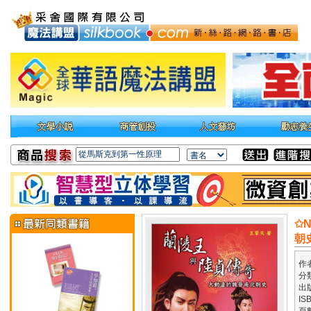
✩
朝
作
分
出
IS