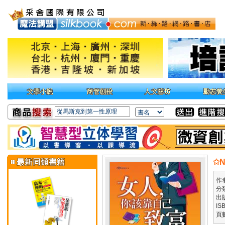
✩
作
分
出
IS
頁