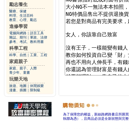
勵志養生
醫療、保健
料理、生活百科
教育、心理、勵志
進修學習
電腦與網路
｜
語言工具
雜誌、期刊
｜
軍政、法律
參考、考試、教科用書
科學工程
科學、自然
｜
工業、工程
家庭親子
家庭、親子、人際
青少年、童書
玩樂天地
旅遊、地圖
｜
休閒娛樂
漫畫、插圖
｜
限制級
為了保障您的權益，新絲路網路書店所購買
執聯為憑），且商品必須是全新狀態與完整