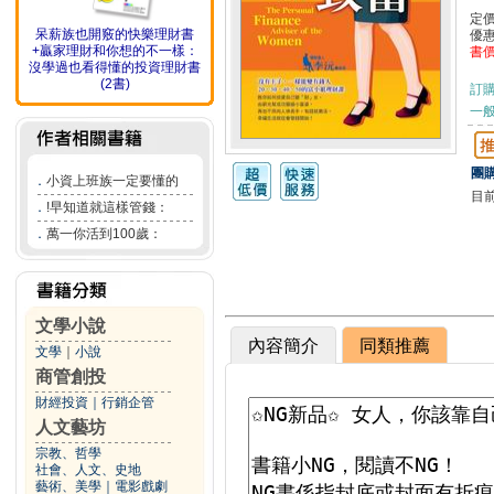
定
呆薪族也開竅的快樂理財書
優
+贏家理財和你想的不一樣：
書
沒學過也看得懂的投資理財書
(2書)
訂
一般
團購
．
小資上班族一定要懂的
目
．
!早知道就這樣管錢：
．
萬一你活到100歲：
文學小說
內容簡介
同類推薦
文學
｜
小說
商管創投
財經投資
｜
行銷企管
人文藝坊
宗教、哲學
社會、人文、史地
藝術、美學
｜
電影戲劇