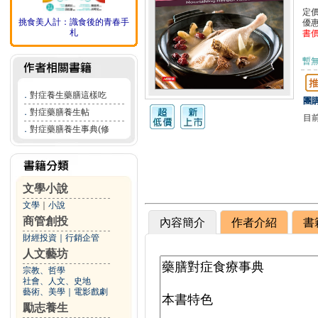
定
挑食美人計：識食後的青春手
優
札
書
暫
．
對症養生藥膳這樣吃
團購
．
對症藥膳養生帖
目
．
對症藥膳養生事典(修
文學小說
文學
｜
小說
商管創投
內容簡介
作者介紹
書
財經投資
｜
行銷企管
人文藝坊
宗教、哲學
社會、人文、史地
藝術、美學
｜
電影戲劇
勵志養生