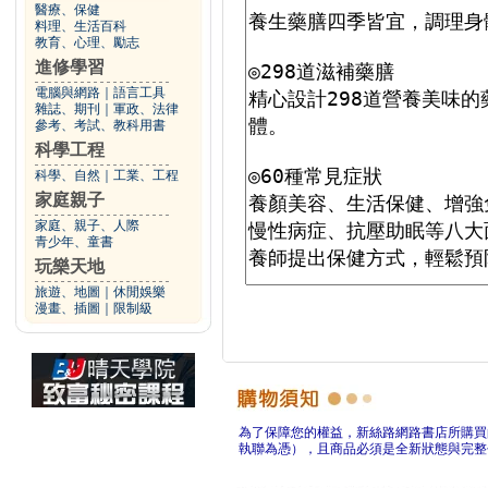
醫療、保健
料理、生活百科
教育、心理、勵志
進修學習
電腦與網路
｜
語言工具
雜誌、期刊
｜
軍政、法律
參考、考試、教科用書
科學工程
科學、自然
｜
工業、工程
家庭親子
家庭、親子、人際
青少年、童書
玩樂天地
旅遊、地圖
｜
休閒娛樂
漫畫、插圖
｜
限制級
為了保障您的權益，新絲路網路書店所購買
執聯為憑），且商品必須是全新狀態與完整