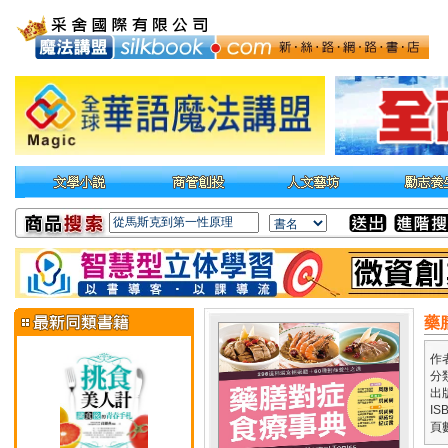
藥
作
分
出
IS
頁