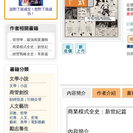
定
說對了就成交！想對了就成
優
功！
書
訂
一般
．
管理學，最強商業邏輯
團購
．
商業模式全史：創世紀
目
．
經營戰略全史：革新篇
文學小說
文學
｜
小說
商管創投
內容簡介
作者介紹
書
財經投資
｜
行銷企管
人文藝坊
宗教、哲學
社會、人文、史地
藝術、美學
｜
電影戲劇
勵志養生