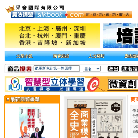
商
作
分
出
IS
頁