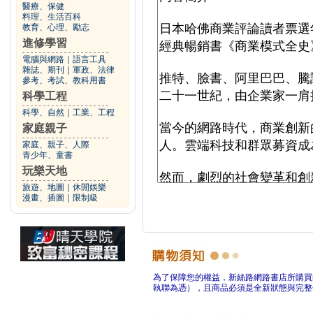
醫療、保健
料理、生活百科
教育、心理、勵志
進修學習
電腦與網路
｜
語言工具
雜誌、期刊
｜
軍政、法律
參考、考試、教科用書
科學工程
科學、自然
｜
工業、工程
家庭親子
家庭、親子、人際
青少年、童書
玩樂天地
旅遊、地圖
｜
休閒娛樂
漫畫、插圖
｜
限制級
為了保障您的權益，新絲路網路書店所購買
執聯為憑），且商品必須是全新狀態與完整