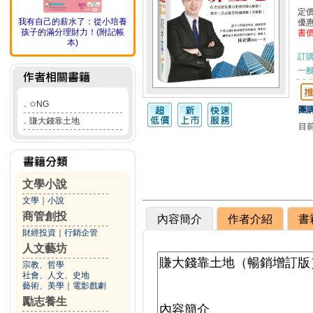
定
我有自己的薪水了：從小培養
優
孩子的滿分理財力！(附記帳
書
本)
訂
一般
．
✩NG
團購
．
賺大錢靠土地
目
文學小說
文學
｜
小說
商管創投
內容簡介
作者介紹
書
財經投資
｜
行銷企管
人文藝坊
宗教、哲學
社會、人文、史地
藝術、美學
｜
電影戲劇
勵志養生