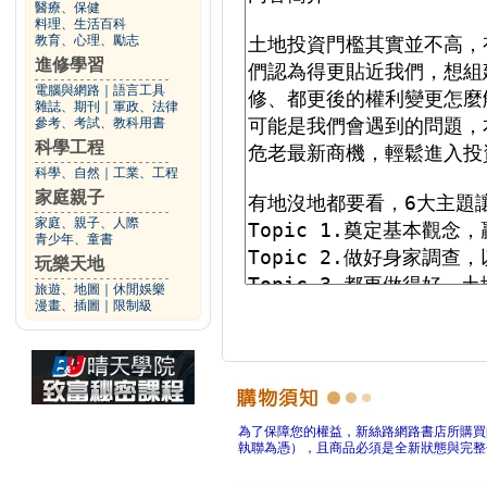
醫療、保健
料理、生活百科
教育、心理、勵志
進修學習
電腦與網路
｜
語言工具
雜誌、期刊
｜
軍政、法律
參考、考試、教科用書
科學工程
科學、自然
｜
工業、工程
家庭親子
家庭、親子、人際
青少年、童書
玩樂天地
旅遊、地圖
｜
休閒娛樂
漫畫、插圖
｜
限制級
為了保障您的權益，新絲路網路書店所購買
執聯為憑），且商品必須是全新狀態與完整