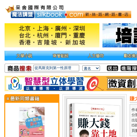
賺
作
分
出
IS
頁