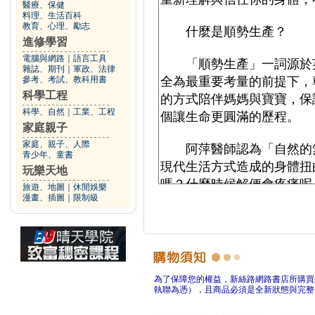
醫療、保健
料理、生活百科
教育、心理、勵志
進修學習
電腦與網路
｜
語言工具
雜誌、期刊
｜
軍政、法律
參考、考試、教科用書
科學工程
科學、自然
｜
工業、工程
家庭親子
家庭、親子、人際
青少年、童書
玩樂天地
旅遊、地圖
｜
休閒娛樂
漫畫、插圖
｜
限制級
為了保障您的權益，新絲路網路書店所購買
執聯為憑），且商品必須是全新狀態與完整