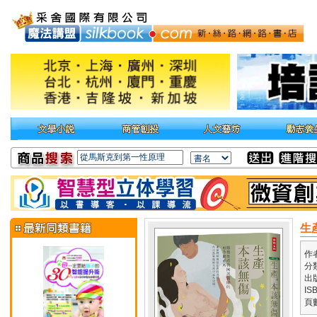
生
作
分
出
IS
頁