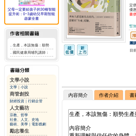
定
父母一定要給孩子的30種智能
優
提升術：0~3歲幼兒早期智能
書
啟蒙全書
暫
團購
．
生產，本該無傷：順勢
目
．
國民健康局哺乳講師：
文學小說
文學
｜
小說
商管創投
內容簡介
作者介紹
書
財經投資
｜
行銷企管
人文藝坊
宗教、哲學
社會、人文、史地
藝術、美學
｜
電影戲劇
勵志養生