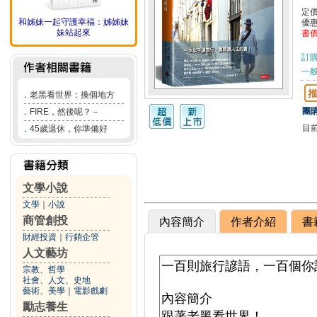
定
和姊妹一起守護幸福：姊姊妹
優
妹站起來
書
訂
一般
．
老黑看世界：換個地方
團購
．
FIRE，然後呢？－
目
．
45歲退休，你準備好
文學小說
文學
｜
小說
商管創投
內容簡介
作者介紹
書
財經投資
｜
行銷企管
人文藝坊
宗教、哲學
社會、人文、史地
藝術、美學
｜
電影戲劇
勵志養生