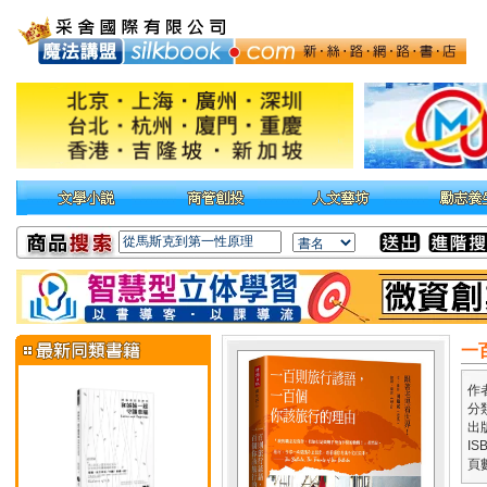
一
作
分
出
IS
頁