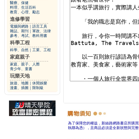
醫療、保健
料理、生活百科
教育、心理、勵志
進修學習
電腦與網路
｜
語言工具
雜誌、期刊
｜
軍政、法律
參考、考試、教科用書
科學工程
科學、自然
｜
工業、工程
家庭親子
家庭、親子、人際
青少年、童書
玩樂天地
旅遊、地圖
｜
休閒娛樂
漫畫、插圖
｜
限制級
為了保障您的權益，新絲路網路書店所購買
執聯為憑），且商品必須是全新狀態與完整