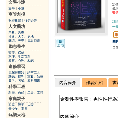
文學小說
定
文學
｜
小說
優
書
商管創投
財經投資
｜
行銷企管
訂
人文藝坊
一般
宗教、哲學
社會、人文、史地
藝術、美學
｜
電影戲劇
團購
勵志養生
目
醫療、保健
料理、生活百科
教育、心理、勵志
進修學習
電腦與網路
｜
語言工具
雜誌、期刊
｜
軍政、法律
參考、考試、教科用書
內容簡介
作者介紹
書
科學工程
科學、自然
｜
工業、工程
家庭親子
家庭、親子、人際
青少年、童書
玩樂天地