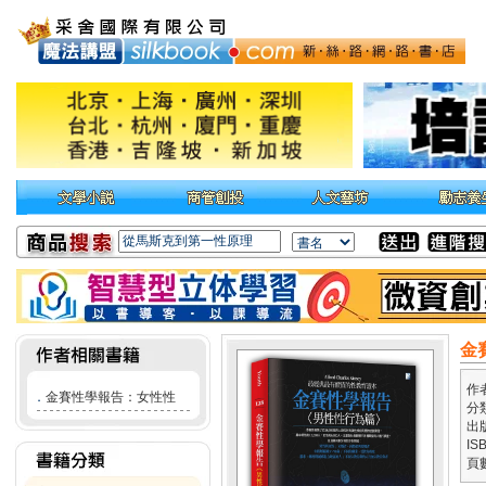
金
作
．
金賽性學報告：女性性
分
出
IS
頁