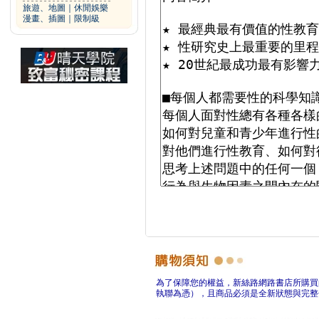
旅遊、地圖
｜
休閒娛樂
漫畫、插圖
｜
限制級
為了保障您的權益，新絲路網路書店所購買
執聯為憑），且商品必須是全新狀態與完整