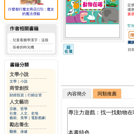
定
什麼都行魔女商店(15)：魔女
優
的魔法僕貓
書
暫
．
兒童看圖學漢字：這樣
團購
．
張睿的時光機
目
文學小說
文學
｜
小說
商管創投
內容簡介
同類推薦
財經投資
｜
行銷企管
人文藝坊
宗教、哲學
社會、人文、史地
藝術、美學
｜
電影戲劇
勵志養生
醫療、保健