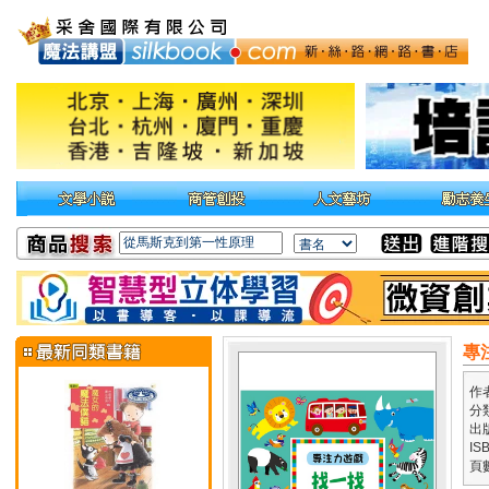
專
作
分
出
IS
頁