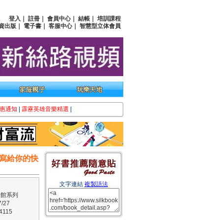
登入
｜
註冊
｜
會員中心
｜
結帳
｜
培訓課程
資出版
｜
電子書
｜
客服中心
｜
智慧型立体會員
惠通知
|
霹靂英雄音樂精選
|
寫給你的快
文字連結
複製語法
醫館系列
/27
115