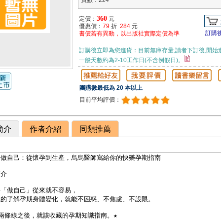
頁數：224
360
定價：
元
優惠價：
79
折
284
元
訂購
書價若有異動，以出版社實際定價為準
訂購後立即為您進貨：目前無庫存量,讀者下訂後,開始
一般天數約為2-10工作日(不含例假日)。
團購數最低為 20 本以上
目前平均評價：
簡介
作者介紹
同類推薦