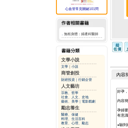
心血管常見關鍵101問
．
無框身體：婦產科醫師
文學小說
文學
｜
小說
商管創投
內容
財經投資
｜
行銷企管
人文藝坊
宗教、哲學
社會、人文、史地
藝術、美學
｜
電影戲劇
勵志養生
醫療、保健
料理、生活百科
教育、心理、勵志