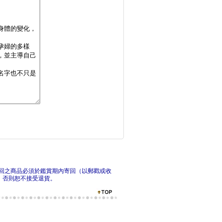
攔截胰臟癌：破解癌王
走路
發炎消了，病就好了：
造臉
回之商品必須於鑑賞期內寄回（以郵戳或收
，否則恕不接受退貨。