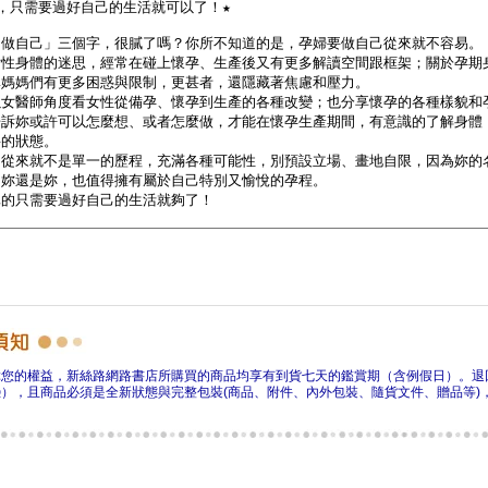
障您的權益，新絲路網路書店所購買的商品均享有到貨七天的鑑賞期（含例假日）。退
），且商品必須是全新狀態與完整包裝(商品、附件、內外包裝、隨貨文件、贈品等)