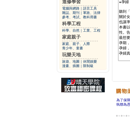
進修學習
電腦與網路
｜
語言工具
雜誌、期刊
｜
軍政、法律
參考、考試、教科用書
科學工程
科學、自然
｜
工業、工程
家庭親子
家庭、親子、人際
青少年、童書
玩樂天地
旅遊、地圖
｜
休閒娛樂
漫畫、插圖
｜
限制級
為了保
執聯為憑