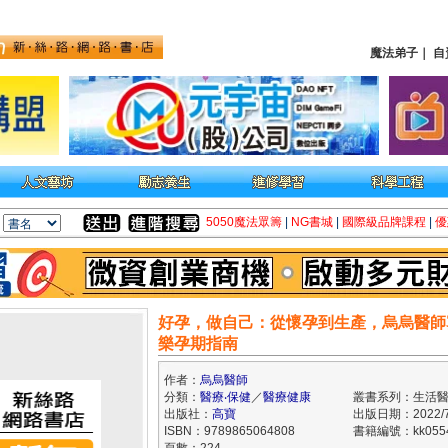
魔法弟子
｜
自
5050魔法眾籌
|
NG書城
|
國際級品牌課程
|
優
好孕，做自己：從懷孕到生產，烏烏醫師
樂孕期指南
作者：
烏烏醫師
分類：
醫療‧保健
／
醫療健康
叢書系列：生活
出版社：
高寶
出版日期：2022/7
ISBN：9789865064808
書籍編號：kk0554