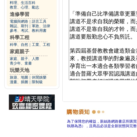
料理、生活百科
教育、心理、勵志
進修學習
電腦與網路
｜
語言工具
雜誌、期刊
｜
軍政、法律
參考、考試、教科用書
科學工程
科學、自然
｜
工業、工程
家庭親子
家庭、親子、人際
青少年、童書
玩樂天地
旅遊、地圖
｜
休閒娛樂
漫畫、插圖
｜
限制級
為了保障您的權益，新絲路網路書店所購買
執聯為憑），且商品必須是全新狀態與完整