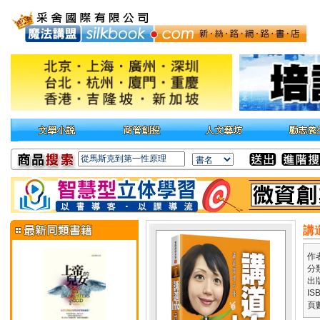
講
作
分
出
IS
頁