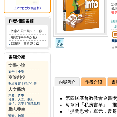
定
上帝的兒女(修訂版)
優
書
訂
一般
．
答案在風中飄？：一段
．
在曠野中學飛(2版)
團購
．
回來吧！書拉密女(2
目
文學小說
文學
｜
小說
商管創投
內容簡介
作者介紹
書
財經投資
｜
行銷企管
人文藝坊
宗教、哲學
社會、人文、史地
藝術、美學
｜
電影戲劇
勵志養生
醫療、保健