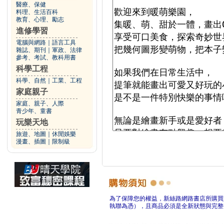
醫療、保健
料理、生活百科
教育、心理、勵志
進修學習
電腦與網路
｜
語言工具
雜誌、期刊
｜
軍政、法律
參考、考試、教科用書
科學工程
科學、自然
｜
工業、工程
家庭親子
家庭、親子、人際
青少年、童書
玩樂天地
旅遊、地圖
｜
休閒娛樂
漫畫、插圖
｜
限制級
為了保障您的權益，新絲路網路書店所購買
執聯為憑），且商品必須是全新狀態與完整