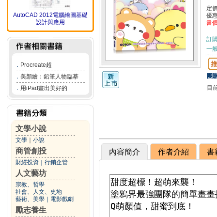
定
AutoCAD 2012電腦繪圖基礎
優
設計與應用
書
訂
一般
．
Procreate超
團購
．
美顏繪：鉛筆人物臨摹
目
．
用iPad畫出美好的
文學小說
文學
｜
小說
商管創投
內容簡介
作者介紹
書
財經投資
｜
行銷企管
人文藝坊
宗教、哲學
社會、人文、史地
藝術、美學
｜
電影戲劇
勵志養生