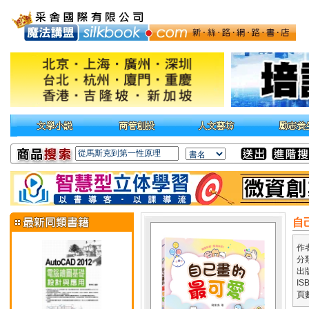
自
作
分
出
IS
頁