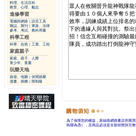
料理、生活百科
教育、心理、勵志
進修學習
電腦與網路
｜
語言工具
雜誌、期刊
｜
軍政、法律
參考、考試、教科用書
科學工程
科學、自然
｜
工業、工程
家庭親子
家庭、親子、人際
青少年、童書
玩樂天地
旅遊、地圖
｜
休閒娛樂
漫畫、插圖
｜
限制級
為了保障您的權益，新絲路網路書店所購買
執聯為憑），且商品必須是全新狀態與完整