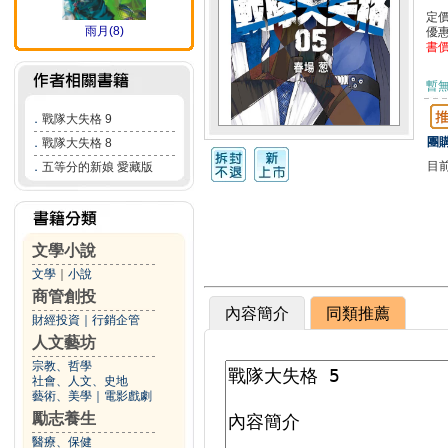
定
雨月(8)
優
書
暫
．
戰隊大失格 9
團購
．
戰隊大失格 8
目
．
五等分的新娘 愛藏版
文學小說
文學
｜
小說
商管創投
內容簡介
同類推薦
財經投資
｜
行銷企管
人文藝坊
宗教、哲學
社會、人文、史地
藝術、美學
｜
電影戲劇
勵志養生
醫療、保健