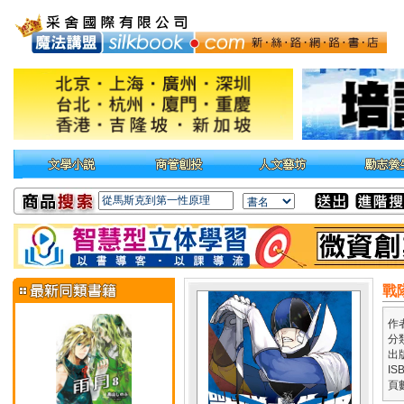
戰
作
分
出
IS
頁