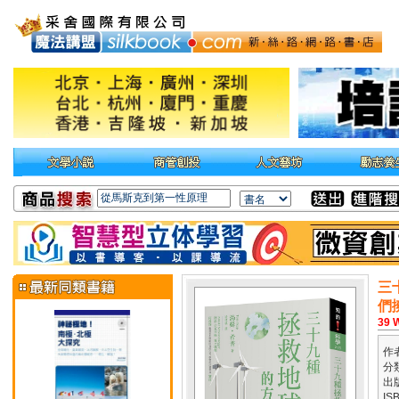
三
們
39 W
作
分
出
IS