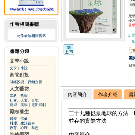
頁
神秘極地！南極‧北極大探究
定
優
書
訂
此作者無相關書籍
一般
團購
文學小說
目
文學
｜
小說
商管創投
財經投資
｜
行銷企管
人文藝坊
內容簡介
作者介紹
書
宗教、哲學
社會、人文、史地
藝術、美學
｜
電影戲劇
勵志養生
醫療、保健
料理、生活百科
教育、心理、勵志
進修學習