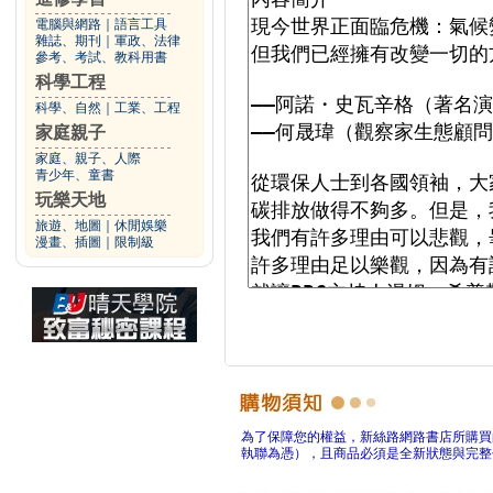
電腦與網路
｜
語言工具
雜誌、期刊
｜
軍政、法律
參考、考試、教科用書
科學工程
科學、自然
｜
工業、工程
家庭親子
家庭、親子、人際
青少年、童書
玩樂天地
旅遊、地圖
｜
休閒娛樂
漫畫、插圖
｜
限制級
為了保障您的權益，新絲路網路書店所購買
執聯為憑），且商品必須是全新狀態與完整