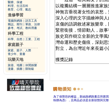
醫療、保健
料理、生活百科
教育、心理、勵志
進修學習
電腦與網路
｜
語言工具
雜誌、期刊
｜
軍政、法律
參考、考試、教科用書
科學工程
科學、自然
｜
工業、工程
家庭親子
家庭、親子、人際
青少年、童書
玩樂天地
旅遊、地圖
｜
休閒娛樂
漫畫、插圖
｜
限制級
為了保障您的權益，新絲路網路書店所購買
執聯為憑），且商品必須是全新狀態與完整