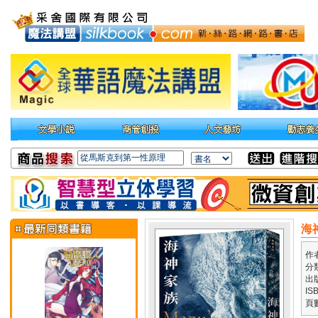
海
作
分
出
IS
頁