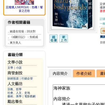
定
惡魔獵人NERO(4)：危機！饗
優
宴之悲歌
書
訂
一般
．
她還在現場：20次對
團購
．
《戒斷日記》：失眠戒
目
．
東方美人
文學小說
文學
｜
小說
商管創投
內容簡介
作者介紹
書
財經投資
｜
行銷企管
人文藝坊
宗教、哲學
社會、人文、史地
藝術、美學
｜
電影戲劇
勵志養生