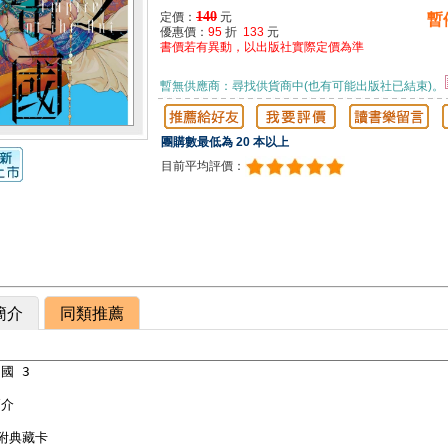
140
定價：
元
暫
優惠價：
95
折
133
元
書價若有異動，以出版社實際定價為準
暫無供應商：尋找供貨商中(也有可能出版社已結束)。
團購數最低為 20 本以上
目前平均評價：
簡介
同類推薦