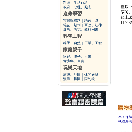
料理、生活百科
教育、心理、勵志
進修學習
電腦與網路
｜
語言工具
雜誌、期刊
｜
軍政、法律
參考、考試、教科用書
科學工程
科學、自然
｜
工業、工程
家庭親子
家庭、親子、人際
青少年、童書
玩樂天地
旅遊、地圖
｜
休閒娛樂
漫畫、插圖
｜
限制級
為了保
執聯為憑