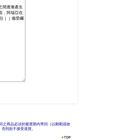
幕末女子高中生 鬼與
淺
溫熱的銀蓮花08【首
P
回之商品必須於鑑賞期內寄回（以郵戳或收
，否則恕不接受退貨。