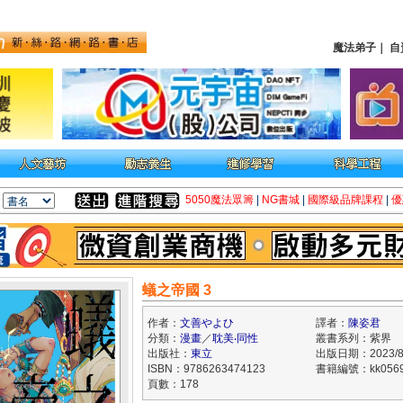
魔法弟子
｜
自
5050魔法眾籌
|
NG書城
|
國際級品牌課程
|
優
蟻之帝國 3
作者：
文善やよひ
譯者：
陳姿君
分類：
漫畫
／
耽美‧同性
叢書系列：紫界
出版社：
東立
出版日期：2023/8
ISBN：9786263474123
書籍編號：kk0569
頁數：178