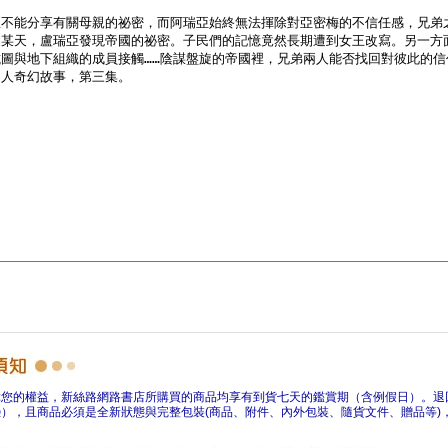
障您的權益，新絲路網路書店所購買的商品均享有到貨七天的鑑賞期（含例假日）。退
），且商品必須是全新狀態與完整包裝(商品、附件、內外包裝、隨貨文件、贈品等)