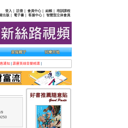
登入
｜
註冊
｜
會員中心
｜
結帳
｜
培訓課程
資出版
｜
電子書
｜
客服中心
｜
智慧型立体會員
惠通知
|
霹靂英雄音樂精選
|
/9
250