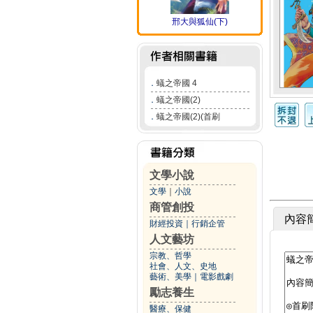
邢大與狐仙(下)
．
蟻之帝國 4
．
蟻之帝國(2)
．
蟻之帝國(2)(首刷
文學小說
文學
｜
小說
商管創投
內容
財經投資
｜
行銷企管
人文藝坊
宗教、哲學
社會、人文、史地
藝術、美學
｜
電影戲劇
勵志養生
醫療、保健