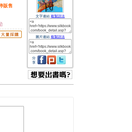
停販售
文字連結
複製語法
圖片連結
複製語法
分
享