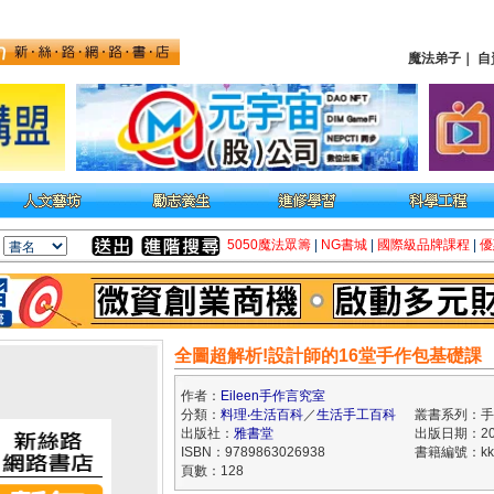
魔法弟子
｜
自
5050魔法眾籌
|
NG書城
|
國際級品牌課程
|
優
全圖超解析!設計師的16堂手作包基礎課
作者：
Eileen手作言究室
分類：
料理‧生活百科
／
生活手工百科
叢書系列：手
出版社：
雅書堂
出版日期：202
ISBN：9789863026938
書籍編號：kk0
頁數：128