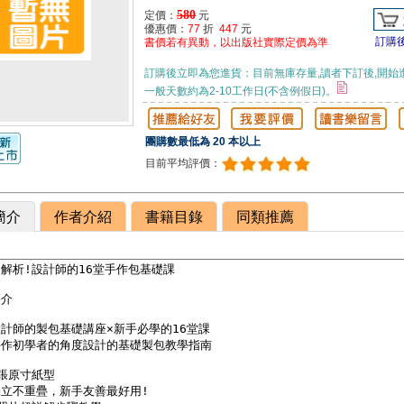
580
定價：
元
優惠價：
77
折
447
元
訂購
書價若有異動，以出版社實際定價為準
訂購後立即為您進貨：目前無庫存量,讀者下訂後,開始
一般天數約為2-10工作日(不含例假日)。
團購數最低為 20 本以上
目前平均評價：
簡介
作者介紹
書籍目錄
同類推薦