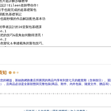
障您的權益，新絲路網路書店所購買的商品均享有到貨七天的鑑賞期（含例假日）。退
），且商品必須是全新狀態與完整包裝(商品、附件、內外包裝、隨貨文件、贈品等)