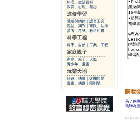
料理、生活百科
教育、心理、勵志
進修學習
電腦與網路
｜
語言工具
雜誌、期刊
｜
軍政、法律
參考、考試、教科用書
科學工程
科學、自然
｜
工業、工程
家庭親子
家庭、親子、人際
青少年、童書
玩樂天地
旅遊、地圖
｜
休閒娛樂
漫畫、插圖
｜
限制級
為了保
執聯為憑