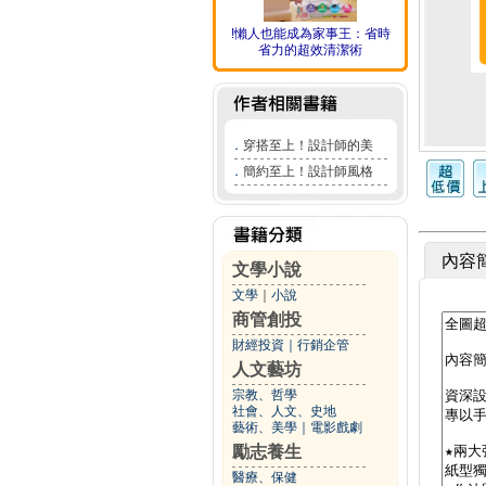
!懶人也能成為家事王：省時
省力的超效清潔術
．
穿搭至上！設計師的美
．
簡約至上！設計師風格
內容
文學小說
文學
｜
小說
商管創投
財經投資
｜
行銷企管
人文藝坊
宗教、哲學
社會、人文、史地
藝術、美學
｜
電影戲劇
勵志養生
醫療、保健