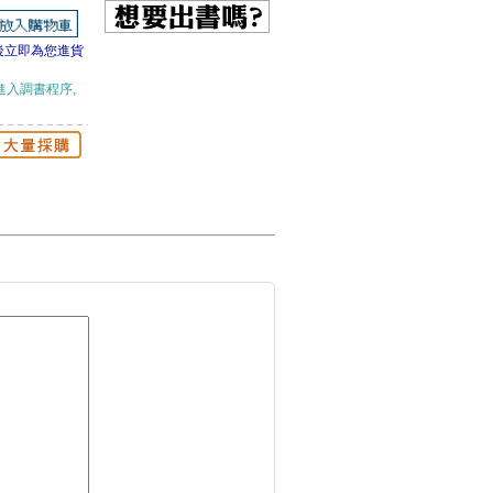
後立即為您進貨
進入調書程序,
斷捨離的簡單生活：創
趣味