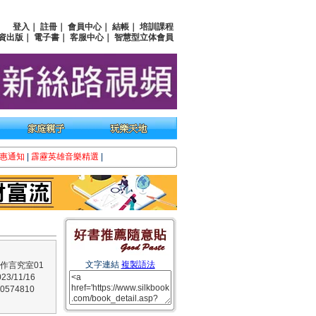
登入
｜
註冊
｜
會員中心
｜
結帳
｜
培訓課程
資出版
｜
電子書
｜
客服中心
｜
智慧型立体會員
惠通知
|
霹靂英雄音樂精選
|
文字連結
複製語法
作言究室01
3/11/16
574810