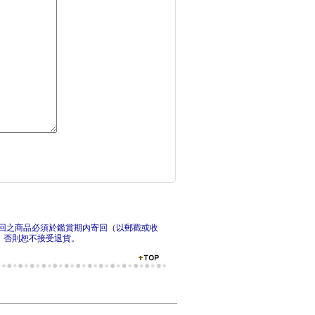
貓咪杯墊鉤織材料套組
可愛
回之商品必須於鑑賞期內寄回（以郵戳或收
，否則恕不接受退貨。