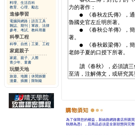
料理、生活百科
教育、心理、勵志
進修學習
電腦與網路
｜
語言工具
雜誌、期刊
｜
軍政、法律
參考、考試、教科用書
科學工程
科學、自然
｜
工業、工程
家庭親子
家庭、親子、人際
青少年、童書
玩樂天地
旅遊、地圖
｜
休閒娛樂
漫畫、插圖
｜
限制級
為了保障您的權益，新絲路網路書店所購買
執聯為憑），且商品必須是全新狀態與完整