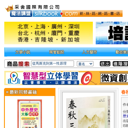
春
作
分
歷
出
IS