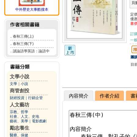
頁
中外歷史大事酷搜本
定
優
書
訂
．
春秋三傳(上)
一般
．
春秋三傳(下)
．
讀論語學英語：論語中
團購
目
文學小說
文學
｜
小說
商管創投
內容簡介
作者介紹
書
財經投資
｜
行銷企管
人文藝坊
宗教、哲學
社會、人文、史地
藝術、美學
｜
電影戲劇
勵志養生
醫療、保健