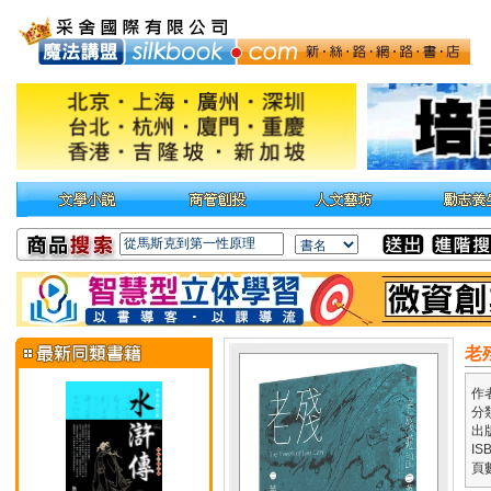
老
作
分
出
IS
頁