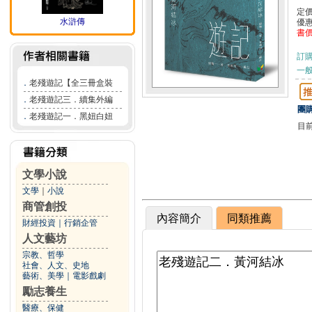
定
水滸傳
優
書
訂
一般
．
老殘遊記【全三冊盒裝
．
老殘遊記三．續集外編
團購
．
老殘遊記一．黑妞白妞
目
文學小說
文學
｜
小說
商管創投
內容簡介
同類推薦
財經投資
｜
行銷企管
人文藝坊
宗教、哲學
社會、人文、史地
藝術、美學
｜
電影戲劇
勵志養生
醫療、保健