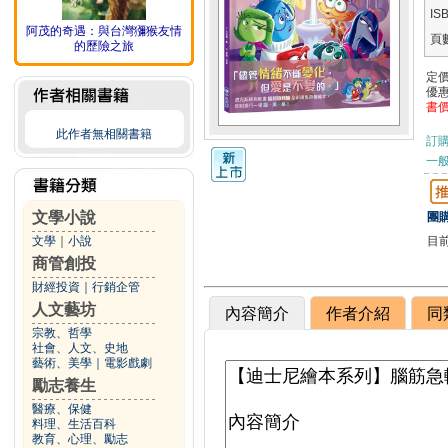
IS
阿茂的奇遇：與台灣獼猴友情
頁
的歷險之旅
定
優
書
此作者無相關書籍
訂
一般
文學小說
團購
目
文學
｜
小說
商管創投
財經投資
｜
行銷企管
人文藝坊
內容簡介
作者介紹
同
宗教、哲學
社會、人文、史地
藝術、美學
｜
電影戲劇
勵志養生
醫療、保健
料理、生活百科
教育、心理、勵志