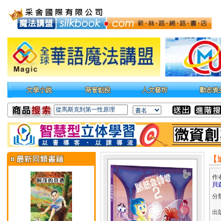
【
作
貝森
分
出