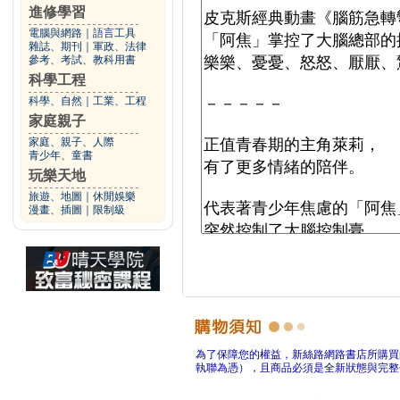
進修學習
電腦與網路
｜
語言工具
雜誌、期刊
｜
軍政、法律
參考、考試、教科用書
科學工程
科學、自然
｜
工業、工程
家庭親子
家庭、親子、人際
青少年、童書
玩樂天地
旅遊、地圖
｜
休閒娛樂
漫畫、插圖
｜
限制級
為了保障您的權益，新絲路網路書店所購買
執聯為憑），且商品必須是全新狀態與完整