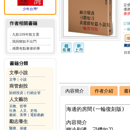
定
少年台灣*
優
書
訂
一般
．
九歌109年散文選
．
我與貍奴不出門
團購
．
感覺有點奢侈的事
目
文學小說
文學
｜
小說
商管創投
內容簡介
作者介紹
書
財經投資
｜
行銷企管
人文藝坊
宗教、哲學
社會、人文、史地
藝術、美學
｜
電影戲劇
勵志養生
醫療、保健