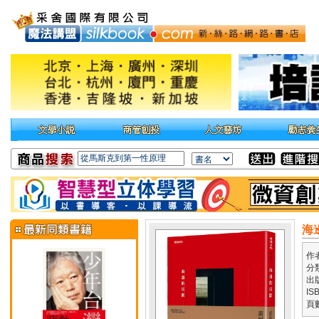
海
作
分
出
IS
頁