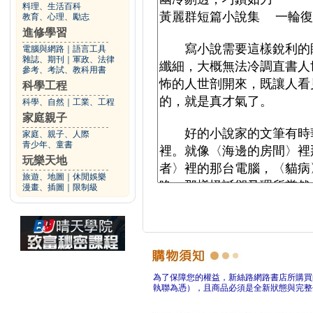
料理、生活百科
教育、心理、勵志
進修學習
電腦與網路
｜
語言工具
雜誌、期刊
｜
軍政、法律
參考、考試、教科用書
科學工程
科學、自然
｜
工業、工程
家庭親子
家庭、親子、人際
青少年、童書
玩樂天地
旅遊、地圖
｜
休閒娛樂
漫畫、插圖
｜
限制級
為了保障您的權益，新絲路網路書店所購買
執聯為憑），且商品必須是全新狀態與完整