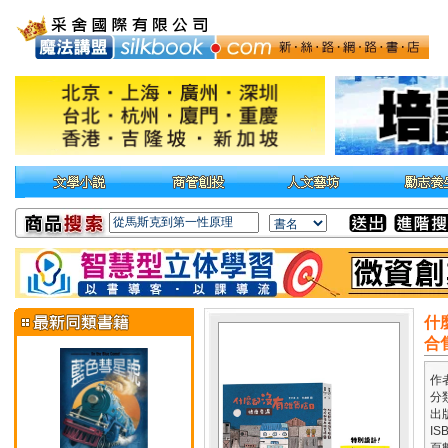
什
合
作
分
出
IS