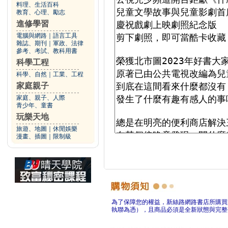
料理、生活百科
教育、心理、勵志
進修學習
電腦與網路
｜
語言工具
雜誌、期刊
｜
軍政、法律
參考、考試、教科用書
科學工程
科學、自然
｜
工業、工程
家庭親子
家庭、親子、人際
青少年、童書
玩樂天地
旅遊、地圖
｜
休閒娛樂
漫畫、插圖
｜
限制級
為了保障您的權益，新絲路網路書店所購買
執聯為憑），且商品必須是全新狀態與完整