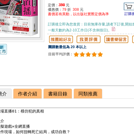
390
定價：
元
優惠價：
79
折
308
元
訂購
書價若有異動，以出版社實際定價為準
訂購後立即為您進貨：目前無庫存量,讀者下訂後,開始
一般天數約為2-10工作日(不含例假日)。
團購數最低為 20 本以上
目前平均評價：
簡介
作者介紹
書籍目錄
同類推薦