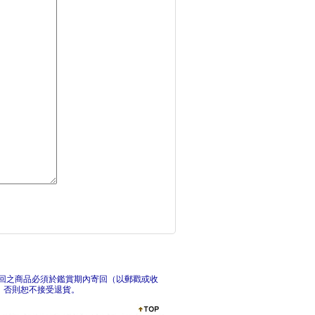
後來他們都做了該做的
密林
破案解謎遊戲300關
直搗
回之商品必須於鑑賞期內寄回（以郵戳或收
，否則恕不接受退貨。