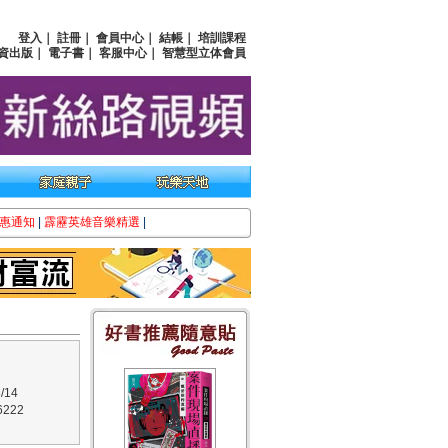
登入
｜
註冊
｜
會員中心
｜
結帳
｜
培訓課程
資出版
｜
電子書
｜
客服中心
｜
智慧型立体會員
惠通知
|
霹靂英雄音樂精選
|
/14
222