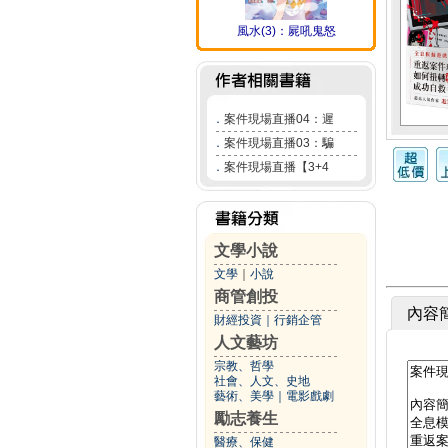
風水(3)：屍吼鬼怒
．
案件現場直播04：遲
．
案件現場直播03：騙
．
案件現場直播【3+4
文學小說
文學
｜
小說
商管創投
內容
財經投資
｜
行銷企管
人文藝坊
宗教、哲學
社會、人文、史地
藝術、美學
｜
電影戲劇
勵志養生
醫療、保健