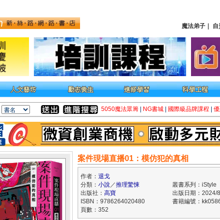
魔法弟子
｜
自
5050魔法眾籌
|
NG書城
|
國際級品牌課程
|
優
案件現場直播01：模仿犯的真相
作者：
退戈
分類：
小說
／
推理驚悚
叢書系列：iStyle
出版社：
高寶
出版日期：2024/8
ISBN：9786264020480
書籍編號：kk0586
頁數：352