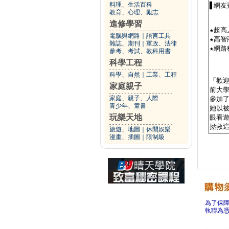
料理、生活百科
教育、心理、勵志
進修學習
電腦與網路
｜
語言工具
雜誌、期刊
｜
軍政、法律
參考、考試、教科用書
科學工程
科學、自然
｜
工業、工程
家庭親子
家庭、親子、人際
青少年、童書
玩樂天地
旅遊、地圖
｜
休閒娛樂
漫畫、插圖
｜
限制級
為了保
執聯為憑