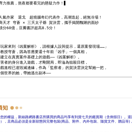
障您的權益，新絲路網路書店所購買的商品均享有到貨七天的鑑賞期（含例假日）。退
），且商品必須是全新狀態與完整包裝(商品、附件、內外包裝、隨貨文件、贈品等)