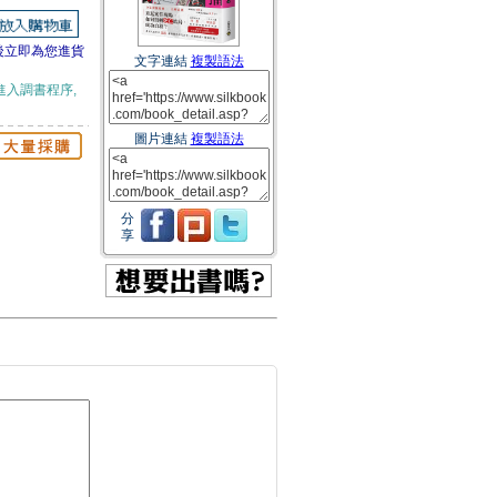
後立即為您進貨
文字連結
複製語法
進入調書程序,
圖片連結
複製語法
分
享