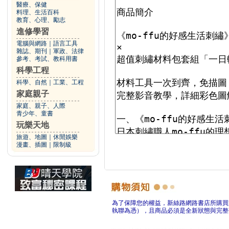
醫療、保健
料理、生活百科
教育、心理、勵志
進修學習
電腦與網路
｜
語言工具
雜誌、期刊
｜
軍政、法律
參考、考試、教科用書
科學工程
科學、自然
｜
工業、工程
家庭親子
家庭、親子、人際
青少年、童書
玩樂天地
旅遊、地圖
｜
休閒娛樂
漫畫、插圖
｜
限制級
為了保障您的權益，新絲路網路書店所購買
執聯為憑），且商品必須是全新狀態與完整