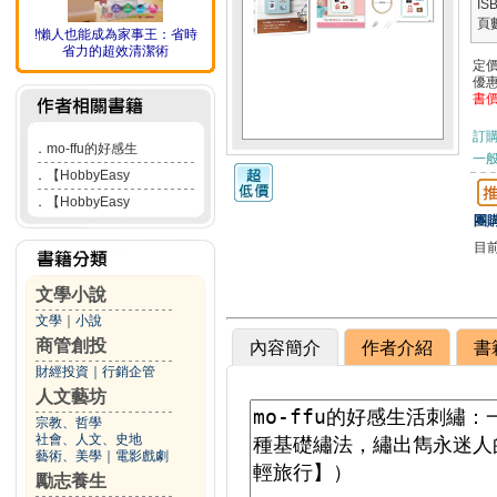
IS
頁
!懶人也能成為家事王：省時
省力的超效清潔術
定
優
書
訂
．
mo-ffu的好感生
一般
．
【HobbyEasy
．
【HobbyEasy
團購
目
文學小說
文學
｜
小說
商管創投
內容簡介
作者介紹
書
財經投資
｜
行銷企管
人文藝坊
宗教、哲學
社會、人文、史地
藝術、美學
｜
電影戲劇
勵志養生