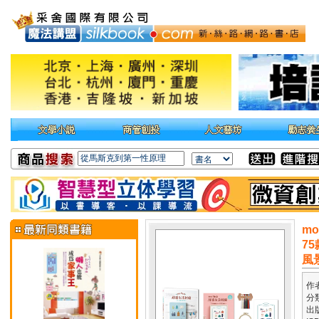
m
7
風
作
分
出