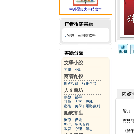
中外歷史大事酷搜本
．
智典．三國謀略學
文學小說
文學
｜
小說
商管創投
財經投資
｜
行銷企管
人文藝坊
內容
宗教、哲學
社會、人文、史地
藝術、美學
｜
電影戲劇
勵志養生
醫療、保健
料理、生活百科
教育、心理、勵志