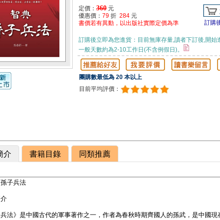
360
定價：
元
優惠價：
79
折
284
元
訂購
書價若有異動，以出版社實際定價為準
訂購後立即為您進貨：目前無庫存量,讀者下訂後,開始
一般天數約為2-10工作日(不含例假日)。
團購數最低為 20 本以上
目前平均評價：
簡介
書籍目錄
同類推薦