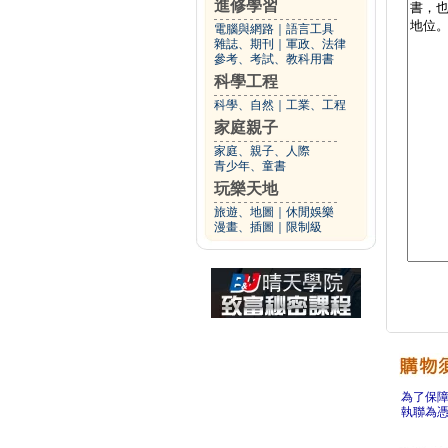
進修學習
電腦與網路
｜
語言工具
雜誌、期刊
｜
軍政、法律
參考、考試、教科用書
科學工程
科學、自然
｜
工業、工程
家庭親子
家庭、親子、人際
青少年、童書
玩樂天地
旅遊、地圖
｜
休閒娛樂
漫畫、插圖
｜
限制級
為了保
執聯為憑