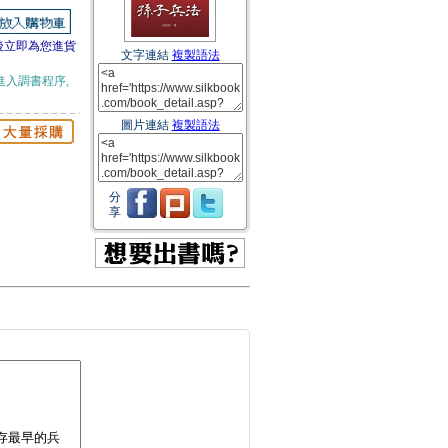
後立即為您進貨
文字連結
複製語法
進入調書程序,
圖片連結
複製語法
分
享