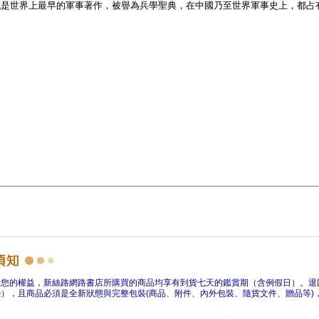
障您的權益，新絲路網路書店所購買的商品均享有到貨七天的鑑賞期（含例假日）。退
），且商品必須是全新狀態與完整包裝(商品、附件、內外包裝、隨貨文件、贈品等)