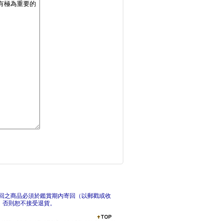
說不的世界史
日本最漫長的一天【漫
俄
回之商品必須於鑑賞期內寄回（以郵戳或收
，否則恕不接受退貨。