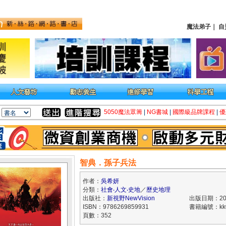
魔法弟子
｜
自
5050魔法眾籌
|
NG書城
|
國際級品牌課程
|
優
智典．孫子兵法
作者：
吳希妍
分類：
社會‧人文‧史地
／
歷史地理
出版社：
新視野NewVision
出版日期：202
ISBN：9786269859931
書籍編號：kk0
頁數：352