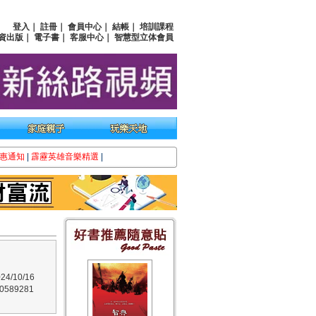
登入
｜
註冊
｜
會員中心
｜
結帳
｜
培訓課程
資出版
｜
電子書
｜
客服中心
｜
智慧型立体會員
惠通知
|
霹靂英雄音樂精選
|
4/10/16
589281