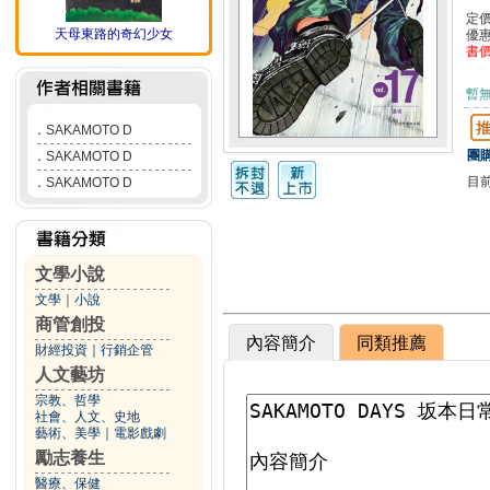
定
天母東路的奇幻少女
優
書
暫
．
SAKAMOTO D
團購
．
SAKAMOTO D
目
．
SAKAMOTO D
文學小說
文學
｜
小說
商管創投
內容簡介
同類推薦
財經投資
｜
行銷企管
人文藝坊
宗教、哲學
社會、人文、史地
藝術、美學
｜
電影戲劇
勵志養生
醫療、保健