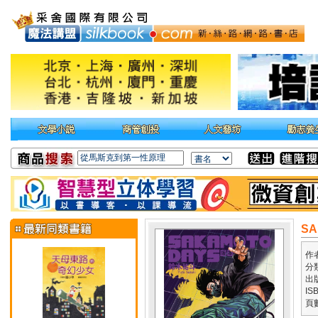
SA
作
分
出
IS
頁