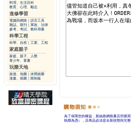
料理、生活百科
教育、心理、勵志
進修學習
電腦與網路
｜
語言工具
雜誌、期刊
｜
軍政、法律
參考、考試、教科用書
科學工程
科學、自然
｜
工業、工程
家庭親子
家庭、親子、人際
青少年、童書
玩樂天地
旅遊、地圖
｜
休閒娛樂
漫畫、插圖
｜
限制級
為了保障您的權益，新絲路網路書店所購買
執聯為憑），且商品必須是全新狀態與完整