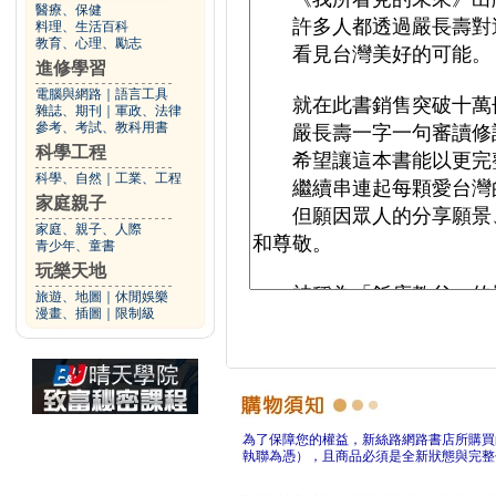
醫療、保健
料理、生活百科
教育、心理、勵志
進修學習
電腦與網路
｜
語言工具
雜誌、期刊
｜
軍政、法律
參考、考試、教科用書
科學工程
科學、自然
｜
工業、工程
家庭親子
家庭、親子、人際
青少年、童書
玩樂天地
旅遊、地圖
｜
休閒娛樂
漫畫、插圖
｜
限制級
為了保障您的權益，新絲路網路書店所購買
執聯為憑），且商品必須是全新狀態與完整