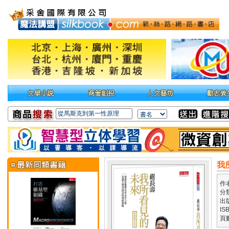
我
作
分
出
IS
頁