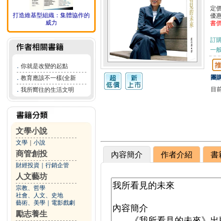
定
打造維基型組織：集體協作的
優
威力
書
訂
一般
．
你就是改變的起點
團購
．
教育應該不一樣(全新
目
．
我所嚮往的生活文明
文學小說
文學
｜
小說
商管創投
內容簡介
作者介紹
書
財經投資
｜
行銷企管
人文藝坊
宗教、哲學
社會、人文、史地
藝術、美學
｜
電影戲劇
勵志養生