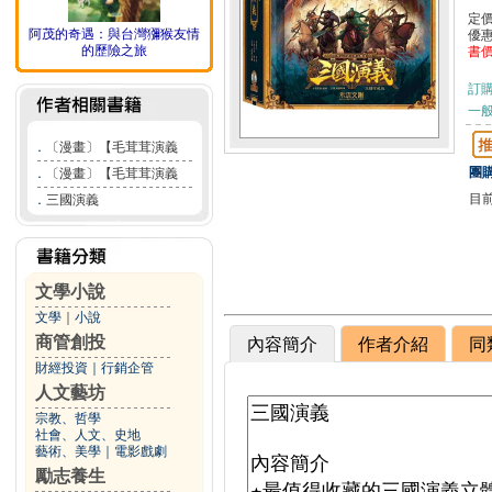
定
阿茂的奇遇：與台灣獼猴友情
優
的歷險之旅
書
訂
一般
．
〔漫畫〕【毛茸茸演義
團購
．
〔漫畫〕【毛茸茸演義
目
．
三國演義
文學小說
文學
｜
小說
商管創投
內容簡介
作者介紹
同
財經投資
｜
行銷企管
人文藝坊
宗教、哲學
社會、人文、史地
藝術、美學
｜
電影戲劇
勵志養生