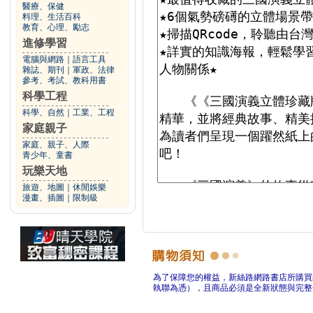
醫療、保健
料理、生活百科
教育、心理、勵志
進修學習
電腦與網路
｜
語言工具
雜誌、期刊
｜
軍政、法律
參考、考試、教科用書
科學工程
科學、自然
｜
工業、工程
家庭親子
家庭、親子、人際
青少年、童書
玩樂天地
旅遊、地圖
｜
休閒娛樂
漫畫、插圖
｜
限制級
為了保障您的權益，新絲路網路書店所購買
執聯為憑），且商品必須是全新狀態與完整