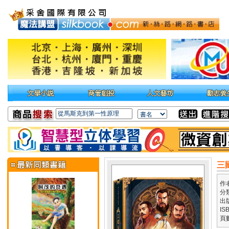
三
作
分
出
IS
頁