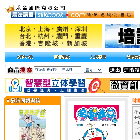
哆啦
作
分
出
IS
頁