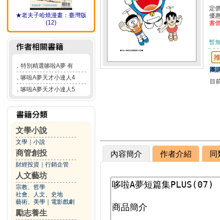
定
★老夫子哈燒漫畫：臺灣版
優
(12)
書
暫
．
特別精選哆啦A夢 有
團購
．
哆啦A夢天才小達人4
目
．
哆啦A夢天才小達人5
文學小說
文學
｜
小說
商管創投
內容簡介
作者介紹
同
財經投資
｜
行銷企管
人文藝坊
宗教、哲學
社會、人文、史地
藝術、美學
｜
電影戲劇
勵志養生