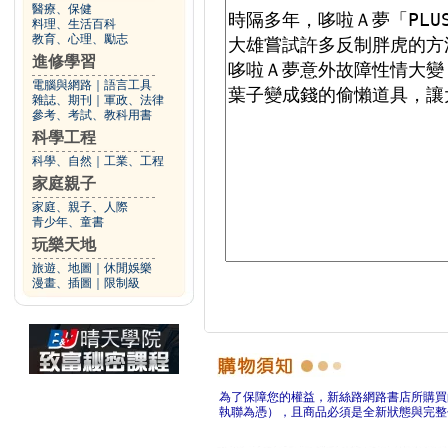
醫療、保健
料理、生活百科
教育、心理、勵志
進修學習
電腦與網路
｜
語言工具
雜誌、期刊
｜
軍政、法律
參考、考試、教科用書
科學工程
科學、自然
｜
工業、工程
家庭親子
家庭、親子、人際
青少年、童書
玩樂天地
旅遊、地圖
｜
休閒娛樂
漫畫、插圖
｜
限制級
為了保障您的權益，新絲路網路書店所購買
執聯為憑），且商品必須是全新狀態與完整