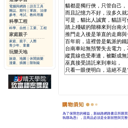
電腦與網路
｜
語言工具
雜誌、期刊
｜
軍政、法律
參考、考試、教科用書
科學工程
科學、自然
｜
工業、工程
家庭親子
家庭、親子、人際
青少年、童書
玩樂天地
旅遊、地圖
｜
休閒娛樂
漫畫、插圖
｜
限制級
為了保障您的權益，新絲路網路書店所購買
執聯為憑），且商品必須是全新狀態與完整