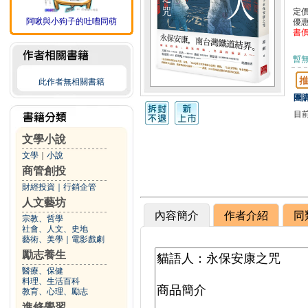
定
阿啾與小狗子的吐嘈同萌
優
書
暫
此作者無相關書籍
團購
目
文學小說
文學
｜
小說
商管創投
財經投資
｜
行銷企管
人文藝坊
內容簡介
作者介紹
同
宗教、哲學
社會、人文、史地
藝術、美學
｜
電影戲劇
勵志養生
醫療、保健
料理、生活百科
教育、心理、勵志
進修學習