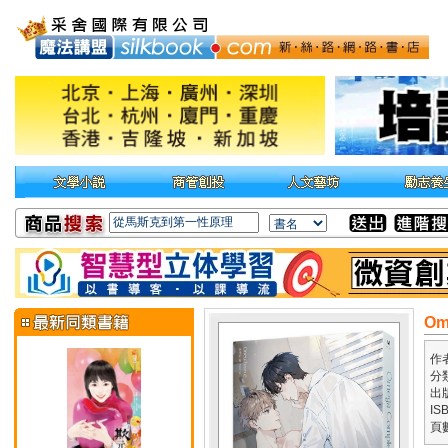
Om
作
分
出
IS
頁