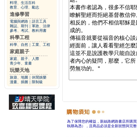
料理、生活百科
教育、心理、勵志
進修學習
電腦與網路
｜
語言工具
雜誌、期刊
｜
軍政、法律
參考、考試、教科用書
科學工程
科學、自然
｜
工業、工程
家庭親子
家庭、親子、人際
青少年、童書
玩樂天地
旅遊、地圖
｜
休閒娛樂
漫畫、插圖
｜
限制級
為了保障您的權益，新絲路網路書店所購買
執聯為憑），且商品必須是全新狀態與完整