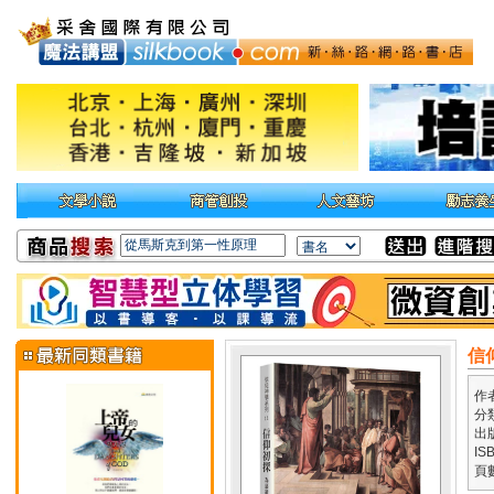
信
作
分
出
IS
頁