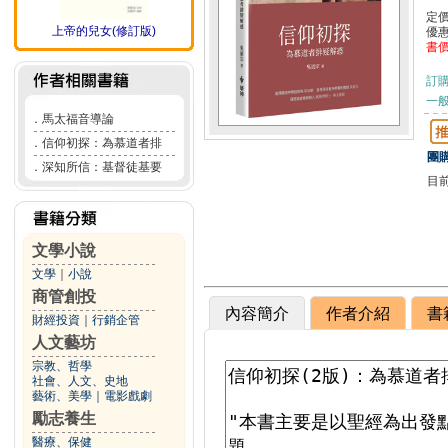
定
上帝的兒女(修訂版)
優
書
訂
一般
．
馬太福音導論
．
信仰初探：為慕道者排
團購
．
深知所信：基督徒基要
目
文學小說
文學
｜
小說
商管創投
內容簡介
作者介紹
書
財經投資
｜
行銷企管
人文藝坊
宗教、哲學
社會、人文、史地
藝術、美學
｜
電影戲劇
勵志養生
醫療、保健