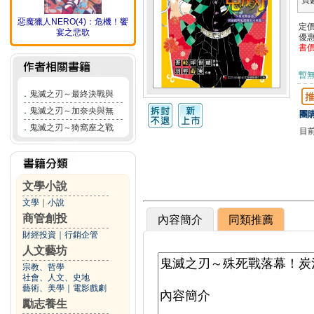
頁
惡魔獵人NERO(4)：危機！饗
定
宴之悲歌
優
書
暫
．
鬼滅之刃～最終決戰與
．
鬼滅之刃～加奈央與無
團購
．
鬼滅之刃～猗窩座之戰
目
文學小說
文學
｜
小說
商管創投
內容簡介
同類推薦
財經投資
｜
行銷企管
人文藝坊
宗教、哲學
社會、人文、史地
藝術、美學
｜
電影戲劇
勵志養生