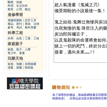
醫療、保健
料理、生活百科
教育、心理、勵志
進修學習
電腦與網路
｜
語言工具
雜誌、期刊
｜
軍政、法律
參考、考試、教科用書
科學工程
科學、自然
｜
工業、工程
家庭親子
家庭、親子、人際
青少年、童書
玩樂天地
旅遊、地圖
｜
休閒娛樂
漫畫、插圖
｜
限制級
為了保障您的權益，新絲路網路書店所購買
執聯為憑），且商品必須是全新狀態與完整