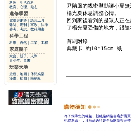
料理、生活百科
教育、心理、勵志
進修學習
電腦與網路
｜
語言工具
雜誌、期刊
｜
軍政、法律
參考、考試、教科用書
科學工程
科學、自然
｜
工業、工程
家庭親子
家庭、親子、人際
青少年、童書
玩樂天地
旅遊、地圖
｜
休閒娛樂
漫畫、插圖
｜
限制級
為了保障您的權益，新絲路網路書店所購買
執聯為憑），且商品必須是全新狀態與完整