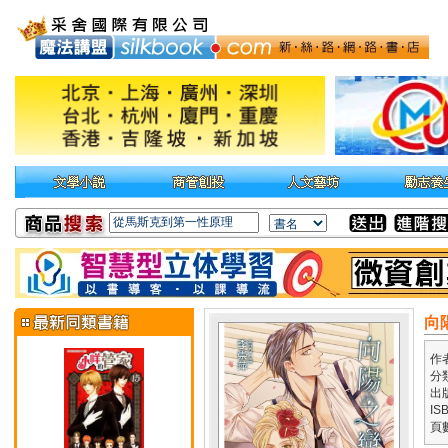
向
作
分
出
IS
頁