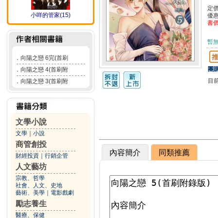
定
小咩的管家(15)
優
書
暫
．
向陽之戀 6完(首刷
團購
．
向陽之戀 4(首刷附
目
．
向陽之戀 3(首刷附
文學小說
文學
｜
小說
商管創投
內容簡介
同類推薦
財經投資
｜
行銷企管
人文藝坊
宗教、哲學
社會、人文、史地
藝術、美學
｜
電影戲劇
勵志養生
醫療、保健