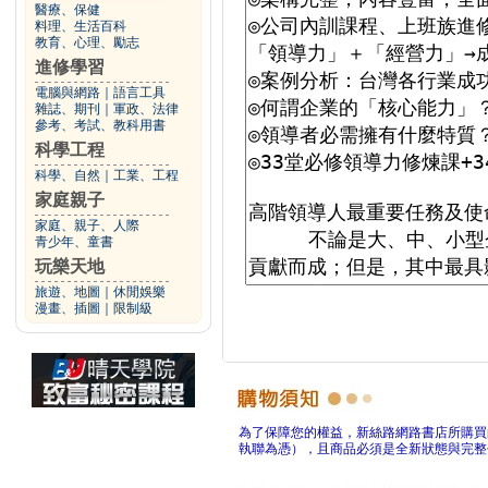
醫療、保健
料理、生活百科
教育、心理、勵志
進修學習
電腦與網路
｜
語言工具
雜誌、期刊
｜
軍政、法律
參考、考試、教科用書
科學工程
科學、自然
｜
工業、工程
家庭親子
家庭、親子、人際
青少年、童書
玩樂天地
旅遊、地圖
｜
休閒娛樂
漫畫、插圖
｜
限制級
為了保障您的權益，新絲路網路書店所購買
執聯為憑），且商品必須是全新狀態與完整