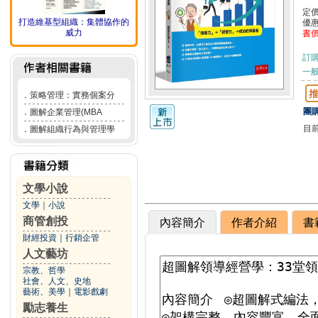
定
打造維基型組織：集體協作的
優
威力
書
訂
一般
．
策略管理：實務個案分
團購
．
圖解企業管理(MBA
目
．
圖解組織行為與管理學
文學小說
文學
｜
小說
商管創投
內容簡介
作者介紹
書
財經投資
｜
行銷企管
人文藝坊
宗教、哲學
社會、人文、史地
藝術、美學
｜
電影戲劇
勵志養生