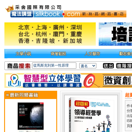
超
作
分
出
IS
頁