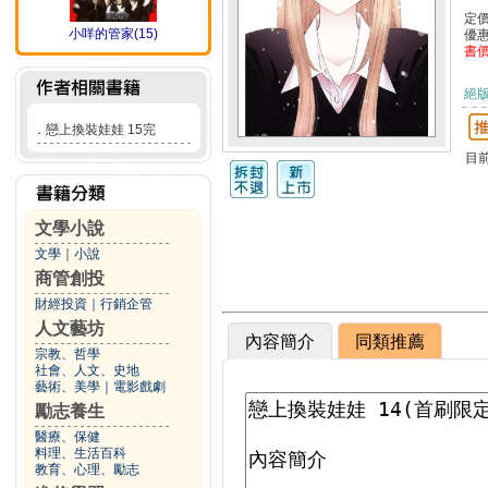
定
小咩的管家(15)
優
書
絕
．
戀上換裝娃娃 15完
目
文學小說
文學
｜
小說
商管創投
財經投資
｜
行銷企管
人文藝坊
內容簡介
同類推薦
宗教、哲學
社會、人文、史地
藝術、美學
｜
電影戲劇
勵志養生
醫療、保健
料理、生活百科
教育、心理、勵志