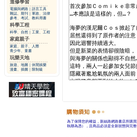
進修學習
電腦與網路
｜
語言工具
雜誌、期刊
｜
軍政、法律
參考、考試、教科用書
科學工程
科學、自然
｜
工業、工程
家庭親子
家庭、親子、人際
青少年、童書
玩樂天地
旅遊、地圖
｜
休閒娛樂
漫畫、插圖
｜
限制級
為了保障您的權益，新絲路網路書店所購買
執聯為憑），且商品必須是全新狀態與完整