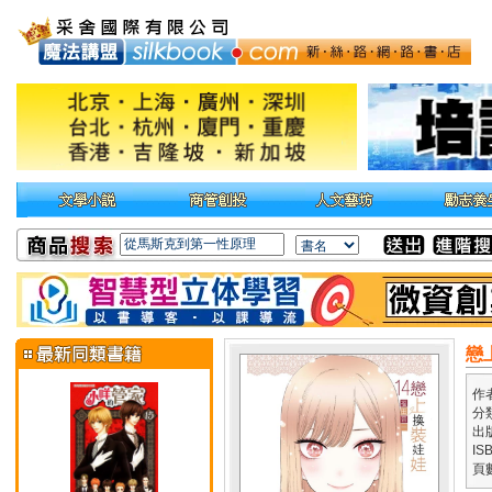
戀
作
分
出
IS
頁