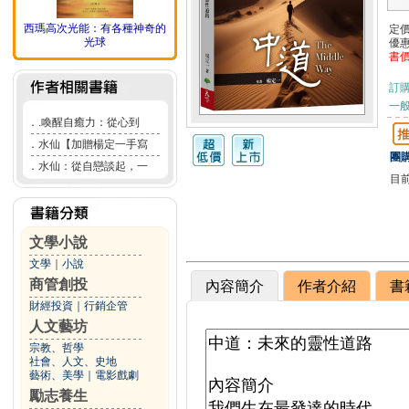
西瑪高次光能：有各種神奇的
定
光球
優
書
訂
一般
．
.喚醒自癒力：從心到
．
水仙【加贈楊定一手寫
團購
．
水仙：從自戀談起，一
目
文學小說
文學
｜
小說
商管創投
內容簡介
作者介紹
書
財經投資
｜
行銷企管
人文藝坊
宗教、哲學
社會、人文、史地
藝術、美學
｜
電影戲劇
勵志養生