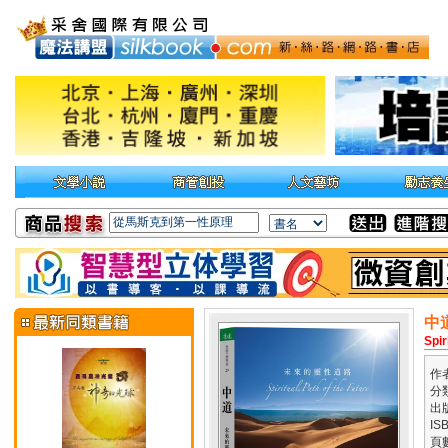
中
Spir
作
分
出
IS
頁