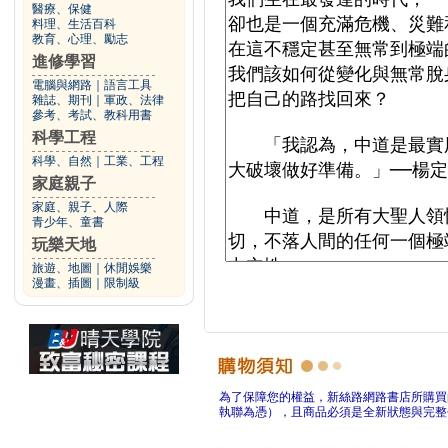
醫療、保健
料理、生活百科
教育、心理、勵志
進修學習
電腦與網路
｜
語言工具
雜誌、期刊
｜
軍政、法律
參考、考試、教科用書
科學工程
科學、自然
｜
工業、工程
家庭親子
家庭、親子、人際
青少年、童書
玩樂天地
旅遊、地圖
｜
休閒娛樂
漫畫、插圖
｜
限制級
為了保障您的權益，新絲路網路書店所購買
執聯為憑），且商品必須是全新狀態與完整