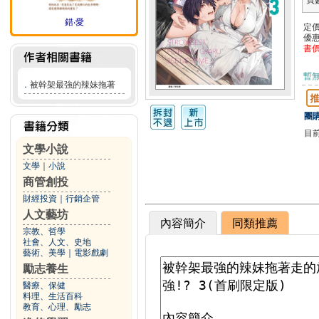
頁
錯‧愛
定
優
書
暫
．
被幹架最強的辣妹拖著
團購
目
文學小說
文學
｜
小說
商管創投
財經投資
｜
行銷企管
人文藝坊
內容簡介
同類推薦
宗教、哲學
社會、人文、史地
藝術、美學
｜
電影戲劇
勵志養生
醫療、保健
料理、生活百科
教育、心理、勵志