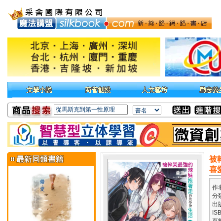
被
喜
作
分
出
IS