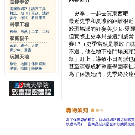
進修學習
電腦與網路
｜
語言工具
雜誌、期刊
｜
軍政、法律
參考、考試、教科用書
科學工程
科學、自然
｜
工業、工程
家庭親子
家庭、親子、人際
青少年、童書
玩樂天地
旅遊、地圖
｜
休閒娛樂
漫畫、插圖
｜
限制級
為了保障您的權益，新絲路網路書店所購買
執聯為憑），且商品必須是全新狀態與完整