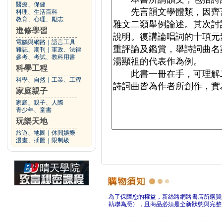
醫療、保健
料理、生活百科
教育、心理、勵志
進修學習
電腦與網路
｜
語言工具
雜誌、期刊
｜
軍政、法律
參考、考試、教科用書
科學工程
科學、自然
｜
工業、工程
家庭親子
家庭、親子、人際
青少年、童書
玩樂天地
旅遊、地圖
｜
休閒娛樂
漫畫、插圖
｜
限制級
為了保障您的權益，新絲路網路書店所購買
執聯為憑），且商品必須是全新狀態與完整