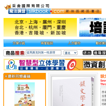
韻
Sev
Thr
作
分
出
IS