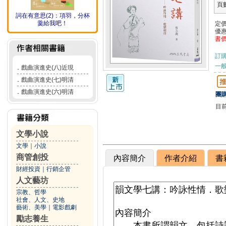
頁
詞在有意思(2)：項羽，分杯
羹給我吧！
定
優
書
訂
一般
．
戲曲演進史(八)近現
．
戲曲演進史(七)明清
．
戲曲演進史(六)明清
團購
目
文學小說
文學
｜
小說
商管創投
內容簡介
作者介紹
書
財經投資
｜
行銷企管
人文藝坊
宗教、哲學
社會、人文、史地
藝術、美學
｜
電影戲劇
勵志養生